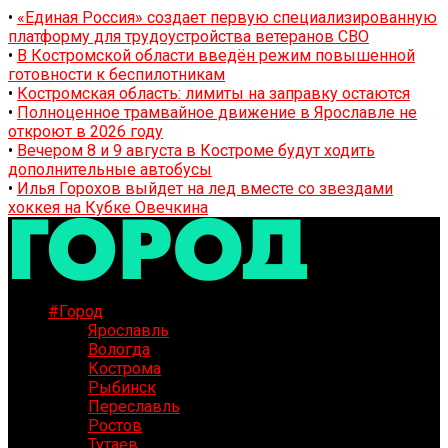
•
«Единая Россия» создает первую специализированную
платформу для трудоустройства ветеранов СВО
•
В Костромской области введён режим повышенной
готовности к беспилотникам
•
Костромская область: лимиты на заправку остаются
•
Полноценное трамвайное движение в Ярославле не
откроют в 2026 году
•
Вечером 8 и 9 августа в Костроме будут ходить
дополнительные автобусы
•
Илья Горохов выйдет на лед вместе со звездами
хоккея на Кубке Овечкина
#Город
Ярославль
Вологда
Кострома
Рыбинск
Переславль
Ростов
Тутаев