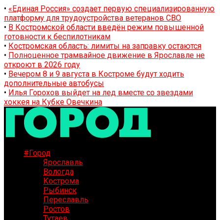
•
«Единая Россия» создает первую специализированную
платформу для трудоустройства ветеранов СВО
•
В Костромской области введён режим повышенной
готовности к беспилотникам
•
Костромская область: лимиты на заправку остаются
•
Полноценное трамвайное движение в Ярославле не
откроют в 2026 году
•
Вечером 8 и 9 августа в Костроме будут ходить
дополнительные автобусы
•
Илья Горохов выйдет на лед вместе со звездами
хоккея на Кубке Овечкина
#Город
Ярославль
Вологда
Кострома
Рыбинск
Переславль
Ростов
Тутаев