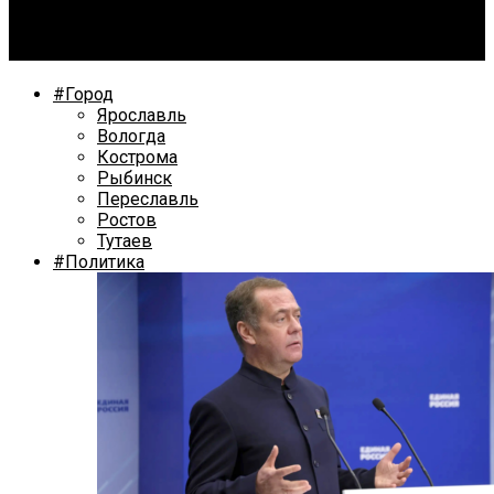
В понедельник сборная России по хоккею отправится
на Олимпиаду
#Город
Ярославль
Вологда
Кострома
Рыбинск
Переславль
Ростов
Тутаев
#Политика