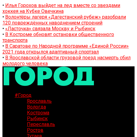
•
Илья Горохов выйдет на лед вместе со звездами
хоккея на Кубке Овечкина
•
Волонтёры лагеря «Дагестанский рубеж» разобрали
120 повреждённых наводнением строений
•
«Ласточка» связала Москву и Рыбинск
•
В Костроме обновят остановки общественного
транспорта
•
В Саратове по Народной программе «Единой России»
2021 года открылся адаптивный спортзал
•
В Ярославской области грузовой поезд насмерть сбил
молодого человека
#Город
Ярославль
Вологда
Кострома
Рыбинск
Переславль
Ростов
Тутаев