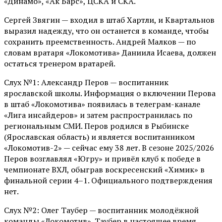
«Динамо», «Ак Барс», ЦСКА и СКА.
Сергей Звягин — входил в штаб Хартли, и Квартальнов
выразил надежду, что он останется в команде, чтобы
сохранить преемственность. Андрей Малков — по
словам вратаря «Локомотива» Даниила Исаева, должен
остаться тренером вратарей.
Слух №1: Александр Перов — воспитанник
ярославской школы. Информация о включении Перова
в штаб «Локомотива» появилась в телеграм-канале
«Лига инсайдеров» и затем распространилась по
региональным СМИ. Перов родился в Рыбинске
(Ярославская область) и является воспитанником
«Локомотив-2» — сейчас ему 38 лет. В сезоне 2025/2026
Перов возглавлял «Югру» и привёл клуб к победе в
чемпионате ВХЛ, обыграв воскресенский «Химик» в
финальной серии 4–1. Официального подтверждения
нет.
Слух №2: Олег Таубер — воспитанник молодёжной
команды «Локомотив». Таубер в настоящее время