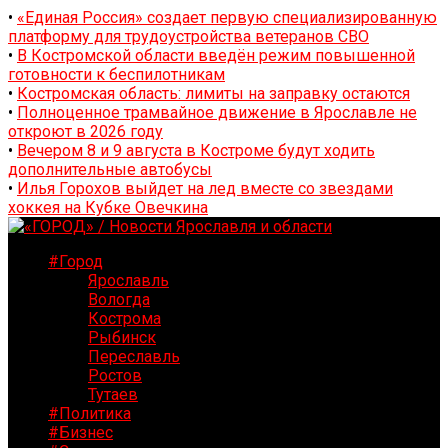
•
«Единая Россия» создает первую специализированную
платформу для трудоустройства ветеранов СВО
•
В Костромской области введён режим повышенной
готовности к беспилотникам
•
Костромская область: лимиты на заправку остаются
•
Полноценное трамвайное движение в Ярославле не
откроют в 2026 году
•
Вечером 8 и 9 августа в Костроме будут ходить
дополнительные автобусы
•
Илья Горохов выйдет на лед вместе со звездами
хоккея на Кубке Овечкина
#Город
Ярославль
Вологда
Кострома
Рыбинск
Переславль
Ростов
Тутаев
#Политика
#Бизнес