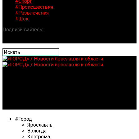
#Спорт
#Происшествия
#Развлечения
#Шок
Подписывайтесь:
«ГОРОД» / Новости Ярославля и
области
В «Шиннике» рассказали, сколько будут стоить
билеты на домашние игры
#Город
Ярославль
Вологда
Кострома