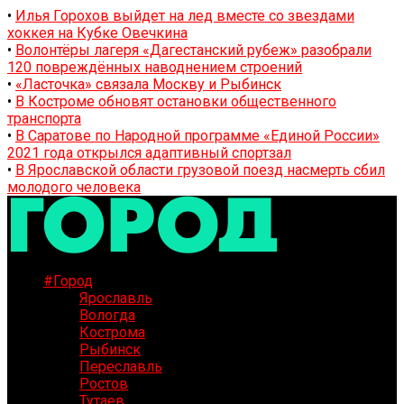
•
Илья Горохов выйдет на лед вместе со звездами
хоккея на Кубке Овечкина
•
Волонтёры лагеря «Дагестанский рубеж» разобрали
120 повреждённых наводнением строений
•
«Ласточка» связала Москву и Рыбинск
•
В Костроме обновят остановки общественного
транспорта
•
В Саратове по Народной программе «Единой России»
2021 года открылся адаптивный спортзал
•
В Ярославской области грузовой поезд насмерть сбил
молодого человека
#Город
Ярославль
Вологда
Кострома
Рыбинск
Переславль
Ростов
Тутаев