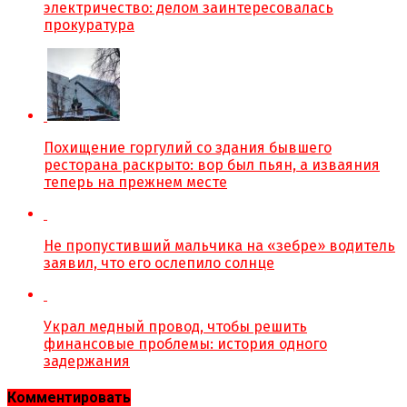
электричество: делом заинтересовалась
прокуратура
Похищение горгулий со здания бывшего
ресторана раскрыто: вор был пьян, а изваяния
теперь на прежнем месте
Не пропустивший мальчика на «зебре» водитель
заявил, что его ослепило солнце
Украл медный провод, чтобы решить
финансовые проблемы: история одного
задержания
Комментировать