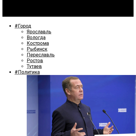
В Ярославле на парковке автовокзала автобус сбил
90-летнюю женщину
#Город
Ярославль
Вологда
Кострома
Рыбинск
Переславль
Ростов
Тутаев
#Политика