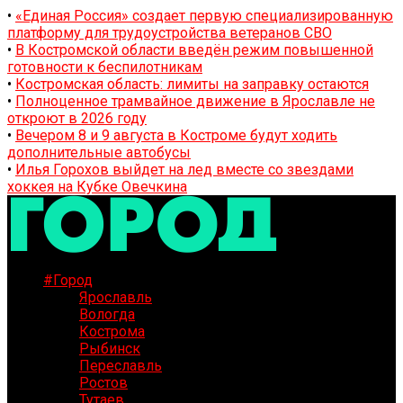
•
«Единая Россия» создает первую специализированную
платформу для трудоустройства ветеранов СВО
•
В Костромской области введён режим повышенной
готовности к беспилотникам
•
Костромская область: лимиты на заправку остаются
•
Полноценное трамвайное движение в Ярославле не
откроют в 2026 году
•
Вечером 8 и 9 августа в Костроме будут ходить
дополнительные автобусы
•
Илья Горохов выйдет на лед вместе со звездами
хоккея на Кубке Овечкина
#Город
Ярославль
Вологда
Кострома
Рыбинск
Переславль
Ростов
Тутаев