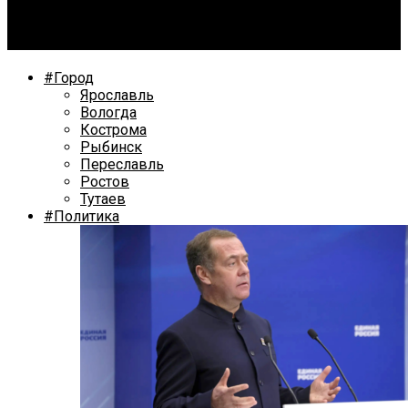
В Ярославле пройдет благотворительный концерт в
поддержу Стаса Майнугина
#Город
Ярославль
Вологда
Кострома
Рыбинск
Переславль
Ростов
Тутаев
#Политика