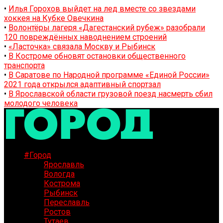
•
Илья Горохов выйдет на лед вместе со звездами
хоккея на Кубке Овечкина
•
Волонтёры лагеря «Дагестанский рубеж» разобрали
120 повреждённых наводнением строений
•
«Ласточка» связала Москву и Рыбинск
•
В Костроме обновят остановки общественного
транспорта
•
В Саратове по Народной программе «Единой России»
2021 года открылся адаптивный спортзал
•
В Ярославской области грузовой поезд насмерть сбил
молодого человека
#Город
Ярославль
Вологда
Кострома
Рыбинск
Переславль
Ростов
Тутаев