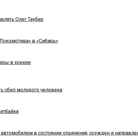
влять Олег Таубер
«Локомотива» в «Сибирь»
еры в хоккее
ть сбил молодого человека
питбайка
 автомобилем в состоянии опьянения, осужден и направле