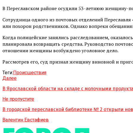
В Переславском районе осудили 53-летнюю женщину-по
Сотрудница одного из почтовых отделений Переславля 
или похорон родственников. Однако вопреки обещаниям
Когда полицейские занялись расследованием, оказалось
планировала возвращать средства. Руководство почтовог
отношении женщины возбуждено уголовное дело.
Рассмотрев его, суд признал женщину виновной и приг
Теги:
Происшествия
Далее
В Ярославской области на складе с молочными продук
Не пропустите
В городской переславской библиотеке № 2 открыли но
Валентин Евстафиев