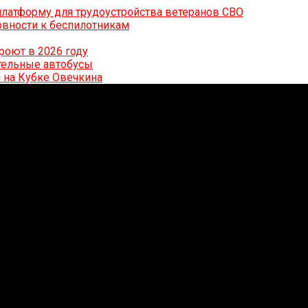
латформу для трудоустройства ветеранов СВО
вности к беспилотникам
роют в 2026 году
ительные автобусы
 на Кубке Овечкина