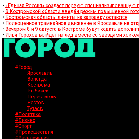
•
«Единая Россия» создает первую специализированную п
•
В Костромской области введён режим повышенной гото
•
Костромская область: лимиты на заправку остаются
•
Полноценное трамвайное движение в Ярославле не отк
•
Вечером 8 и 9 августа в Костроме будут ходить дополн
•
Илья Горохов выйдет на лед вместе со звездами хоккея
#Город
Ярославль
Вологда
Кострома
Рыбинск
Переславль
Ростов
Тутаев
#Политика
#Бизнес
#Спорт
#Происшествия
#Развлечения