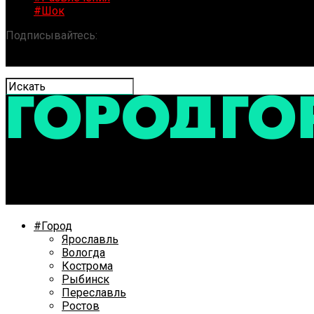
#Шок
Подписывайтесь:
«ГОРОД» / Новости Ярославля и обла
В Ярославской области почтальона осудили за серию
#Город
Ярославль
Вологда
Кострома
Рыбинск
Переславль
Ростов