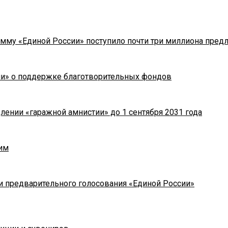
мму «Единой России» поступило почти три миллиона пред
ии» о поддержке благотворительных фондов
лении «гаражной амнистии» до 1 сентября 2031 года
им
и предварительного голосования «Единой России»