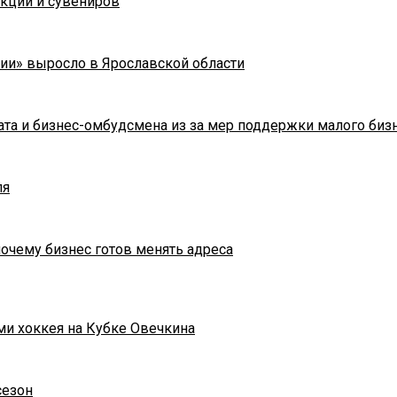
укции и сувениров
ии» выросло в Ярославской области
та и бизнес-омбудсмена из за мер поддержки малого биз
ля
почему бизнес готов менять адреса
ми хоккея на Кубке Овечкина
сезон