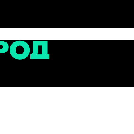
сти
 мошенничеств