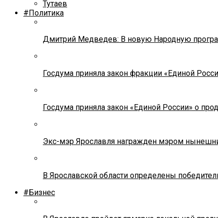
Тутаев
#Политика
Дмитрий Медведев: В новую Народную програ
Госдума приняла закон фракции «Единой Росс
Госдума приняла закон «Единой России» о прод
Экс-мэр Ярославля награжден мэром нынешн
В Ярославской области определены победител
#Бизнес