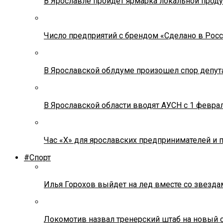
В Ярославле пройдет ярмарка локальной прод
Число предприятий с брендом «Сделано в Росс
В Ярославской облдуме произошел спор депута
В Ярославской области вводят АУСН с 1 февра
Час «Х» для ярославских предпринимателей и 
#Спорт
Илья Горохов выйдет на лед вместе со звезда
Локомотив назвал тренерский штаб на новый 