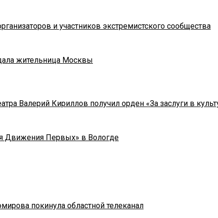
рганизаторов и участников экстремистского сообщества
адала жительница Москвы
тра Валерий Кириллов получил орден «За заслуги в культу
я Движения Первых» в Вологде
омирова покинула областной телеканал