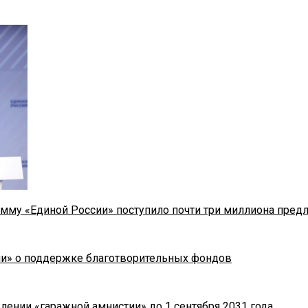
мму «Единой России» поступило почти три миллиона пред
ии» о поддержке благотворительных фондов
лении «гаражной амнистии» до 1 сентября 2031 года