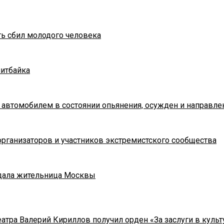
ть сбил молодого человека
питбайка
 автомобилем в состоянии опьянения, осужден и направле
рганизаторов и участников экстремистского сообщества
адала жительница Москвы
тра Валерий Кириллов получил орден «За заслуги в культу