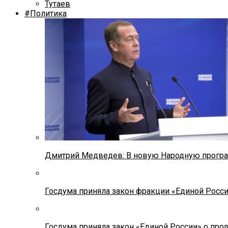
Тутаев
#Политика
Дмитрий Медведев: В новую Народную програ
Госдума приняла закон фракции «Единой Росс
Госдума приняла закон «Единой России» о прод