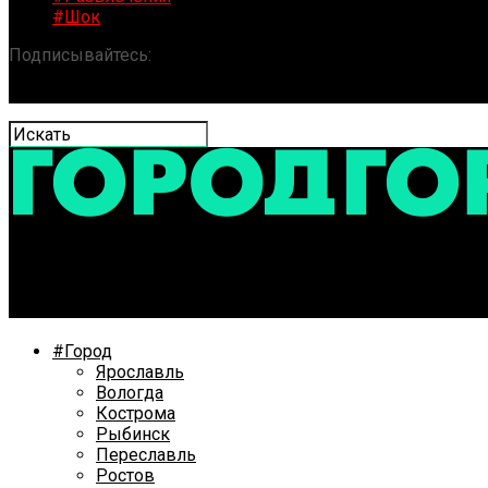
#Шок
Подписывайтесь:
«ГОРОД» / Новости Ярославля и обла
Неподалку от Толги в пожаре погиб человек
#Город
Ярославль
Вологда
Кострома
Рыбинск
Переславль
Ростов