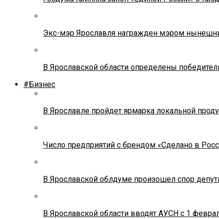
Экс-мэр Ярославля награжден мэром нынешн
В Ярославской области определены победител
#Бизнес
В Ярославле пройдет ярмарка локальной прод
Число предприятий с брендом «Сделано в Росс
В Ярославской облдуме произошел спор депута
В Ярославской области вводят АУСН с 1 февра