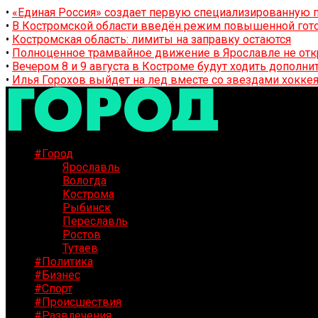
•
«Единая Россия» создает первую специализированную п
•
В Костромской области введён режим повышенной гото
•
Костромская область: лимиты на заправку остаются
•
Полноценное трамвайное движение в Ярославле не отк
•
Вечером 8 и 9 августа в Костроме будут ходить дополн
•
Илья Горохов выйдет на лед вместе со звездами хоккея
#Город
Ярославль
Вологда
Кострома
Рыбинск
Переславль
Ростов
Тутаев
#Политика
#Бизнес
#Спорт
#Происшествия
#Развлечения