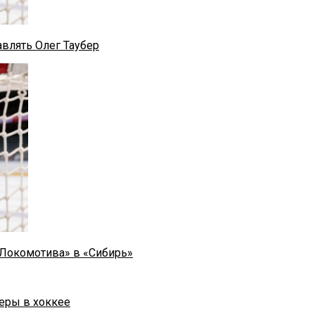
влять Олег Таубер
«Локомотива» в «Сибирь»
еры в хоккее