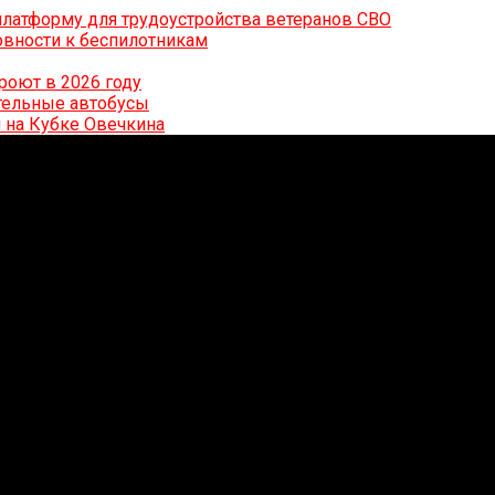
латформу для трудоустройства ветеранов СВО
вности к беспилотникам
роют в 2026 году
ительные автобусы
 на Кубке Овечкина