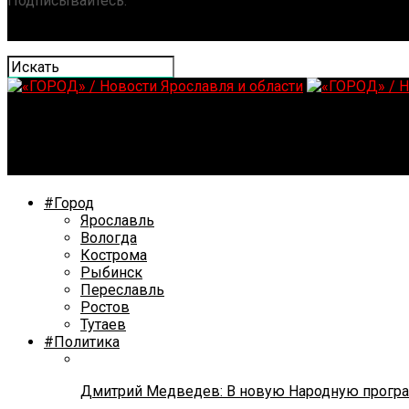
Подписывайтесь:
«ГОРОД» / Новости Ярославля и обла
Службе скорой помощи России исполняется 120 лет
#Город
Ярославль
Вологда
Кострома
Рыбинск
Переславль
Ростов
Тутаев
#Политика
Дмитрий Медведев: В новую Народную програ