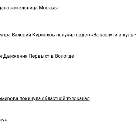
адала жительница Москвы
тра Валерий Кириллов получил орден «За заслуги в культу
я Движения Первых» в Вологде
омирова покинула областной телеканал
ку»