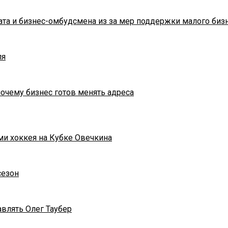
та и бизнес-омбудсмена из за мер поддержки малого биз
ля
почему бизнес готов менять адреса
ми хоккея на Кубке Овечкина
сезон
влять Олег Таубер