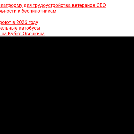
латформу для трудоустройства ветеранов СВО
вности к беспилотникам
роют в 2026 году
ительные автобусы
 на Кубке Овечкина