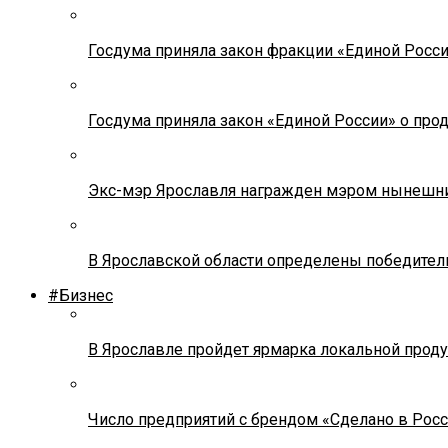
Госдума приняла закон фракции «Единой Росс
Госдума приняла закон «Единой России» о прод
Экс-мэр Ярославля награжден мэром нынешн
В Ярославской области определены победител
#Бизнес
В Ярославле пройдет ярмарка локальной прод
Число предприятий с брендом «Сделано в Росс