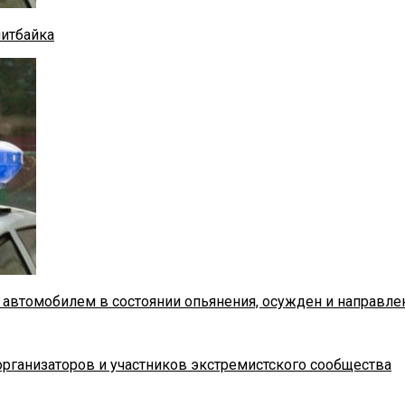
питбайка
 автомобилем в состоянии опьянения, осужден и направле
рганизаторов и участников экстремистского сообщества