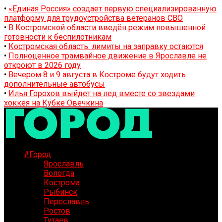
•
«Единая Россия» создает первую специализированную
платформу для трудоустройства ветеранов СВО
•
В Костромской области введён режим повышенной
готовности к беспилотникам
•
Костромская область: лимиты на заправку остаются
•
Полноценное трамвайное движение в Ярославле не
откроют в 2026 году
•
Вечером 8 и 9 августа в Костроме будут ходить
дополнительные автобусы
•
Илья Горохов выйдет на лед вместе со звездами
хоккея на Кубке Овечкина
#Город
Ярославль
Вологда
Кострома
Рыбинск
Переславль
Ростов
Тутаев