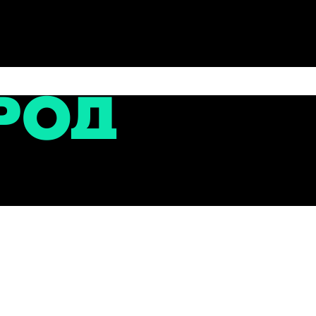
сти
тие газоснабжения Вологодчины