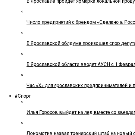
В Ярославле пройдет ярмарка локальной прод
Число предприятий с брендом «Сделано в Росс
В Ярославской облдуме произошел спор депута
В Ярославской области вводят АУСН с 1 февра
Час «Х» для ярославских предпринимателей и 
#Спорт
Илья Горохов выйдет на лед вместе со звезда
Локомотив назвал тренерский штаб на новый 