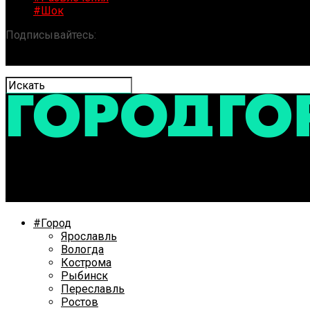
#Шок
Подписывайтесь:
«ГОРОД» / Новости Ярославля и обла
Алексей Миллер и Георгий Филимонов обсудили разви
#Город
Ярославль
Вологда
Кострома
Рыбинск
Переславль
Ростов