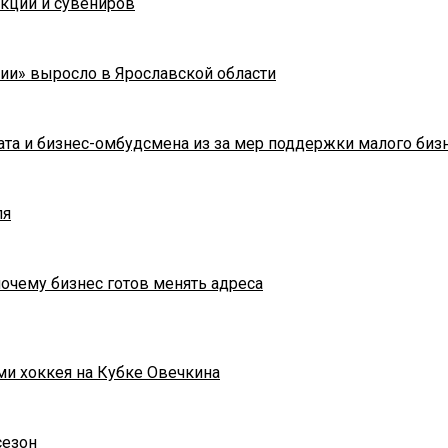
укции и сувениров
ии» выросло в Ярославской области
та и бизнес-омбудсмена из за мер поддержки малого биз
ля
почему бизнес готов менять адреса
ми хоккея на Кубке Овечкина
сезон