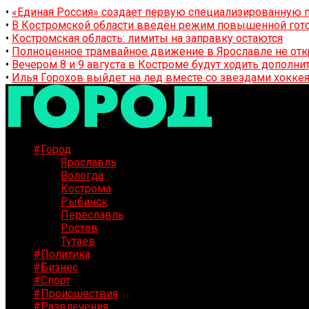
•
«Единая Россия» создает первую специализированную п
•
В Костромской области введён режим повышенной гото
•
Костромская область: лимиты на заправку остаются
•
Полноценное трамвайное движение в Ярославле не отк
•
Вечером 8 и 9 августа в Костроме будут ходить дополн
•
Илья Горохов выйдет на лед вместе со звездами хоккея
#Город
Ярославль
Вологда
Кострома
Рыбинск
Переславль
Ростов
Тутаев
#Политика
#Бизнес
#Спорт
#Происшествия
#Развлечения