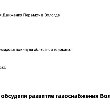
я Движения Первых» в Вологде
омирова покинула областной телеканал
ку»
 обсудили развитие газоснабжения Во