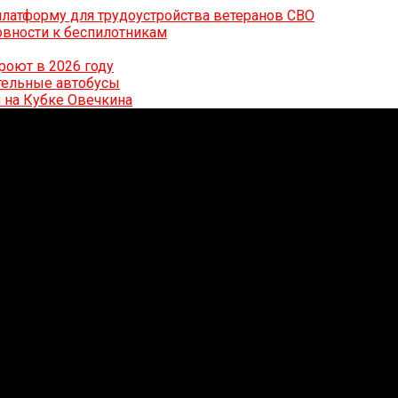
латформу для трудоустройства ветеранов СВО
вности к беспилотникам
роют в 2026 году
ительные автобусы
 на Кубке Овечкина