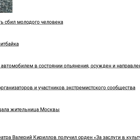
ть сбил молодого человека
питбайка
 автомобилем в состоянии опьянения, осужден и направле
рганизаторов и участников экстремистского сообщества
адала жительница Москвы
тра Валерий Кириллов получил орден «За заслуги в культу