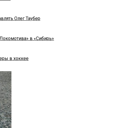
влять Олег Таубер
«Локомотива» в «Сибирь»
еры в хоккее