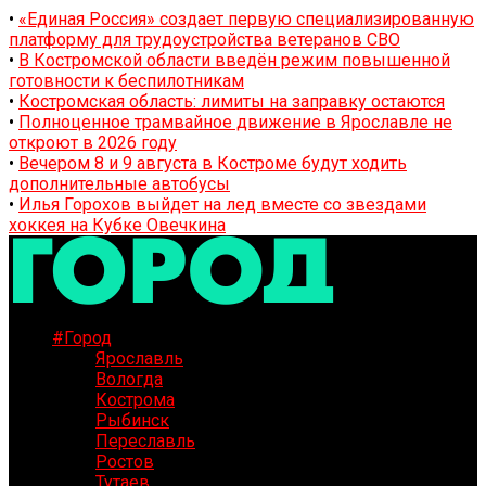
•
«Единая Россия» создает первую специализированную
платформу для трудоустройства ветеранов СВО
•
В Костромской области введён режим повышенной
готовности к беспилотникам
•
Костромская область: лимиты на заправку остаются
•
Полноценное трамвайное движение в Ярославле не
откроют в 2026 году
•
Вечером 8 и 9 августа в Костроме будут ходить
дополнительные автобусы
•
Илья Горохов выйдет на лед вместе со звездами
хоккея на Кубке Овечкина
#Город
Ярославль
Вологда
Кострома
Рыбинск
Переславль
Ростов
Тутаев