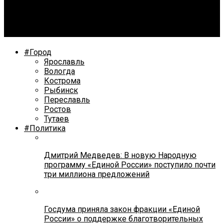
Автохамство в Ярославле: горожане возмущены
автомобилистами, выкидывающими мусор прямо из
машин
#Город
Ярославль
Вологда
Кострома
Рыбинск
Переславль
Ростов
Тутаев
#Политика
Дмитрий Медведев: В новую Народную
программу «Единой России» поступило почти
три миллиона предложений
Госдума приняла закон фракции «Единой
России» о поддержке благотворительных