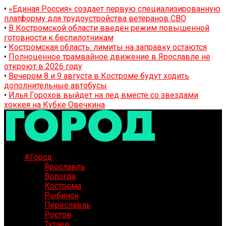
•
«Единая Россия» создает первую специализированную
платформу для трудоустройства ветеранов СВО
•
В Костромской области введён режим повышенной
готовности к беспилотникам
•
Костромская область: лимиты на заправку остаются
•
Полноценное трамвайное движение в Ярославле не
откроют в 2026 году
•
Вечером 8 и 9 августа в Костроме будут ходить
дополнительные автобусы
•
Илья Горохов выйдет на лед вместе со звездами
хоккея на Кубке Овечкина
#Город
Ярославль
Вологда
Кострома
Рыбинск
Переславль
Ростов
Тутаев