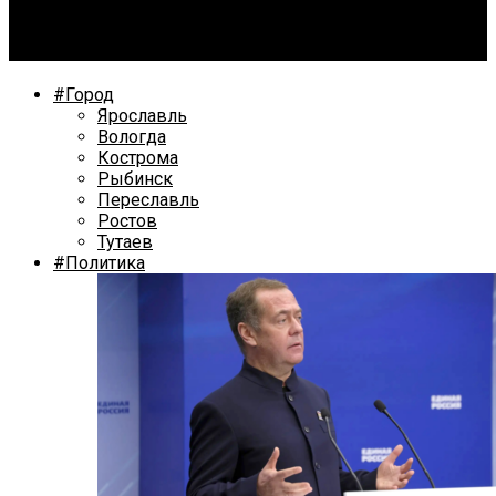
Более 7,5 тысяч ярославцев присоединились к
международной акции «Диктант Победы»
#Город
Ярославль
Вологда
Кострома
Рыбинск
Переславль
Ростов
Тутаев
#Политика