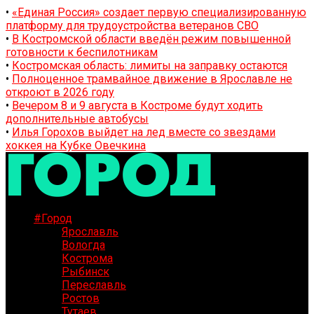
•
«Единая Россия» создает первую специализированную
платформу для трудоустройства ветеранов СВО
•
В Костромской области введён режим повышенной
готовности к беспилотникам
•
Костромская область: лимиты на заправку остаются
•
Полноценное трамвайное движение в Ярославле не
откроют в 2026 году
•
Вечером 8 и 9 августа в Костроме будут ходить
дополнительные автобусы
•
Илья Горохов выйдет на лед вместе со звездами
хоккея на Кубке Овечкина
#Город
Ярославль
Вологда
Кострома
Рыбинск
Переславль
Ростов
Тутаев