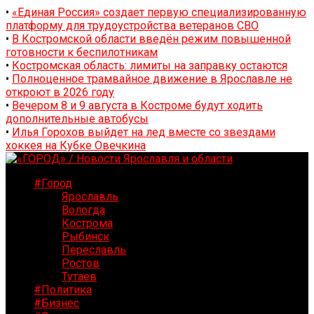
•
«Единая Россия» создает первую специализированную
платформу для трудоустройства ветеранов СВО
•
В Костромской области введён режим повышенной
готовности к беспилотникам
•
Костромская область: лимиты на заправку остаются
•
Полноценное трамвайное движение в Ярославле не
откроют в 2026 году
•
Вечером 8 и 9 августа в Костроме будут ходить
дополнительные автобусы
•
Илья Горохов выйдет на лед вместе со звездами
хоккея на Кубке Овечкина
#Город
Ярославль
Вологда
Кострома
Рыбинск
Переславль
Ростов
Тутаев
#Политика
#Бизнес