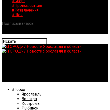
#Спорт
#Происшествия
#Развлечения
#Шок
Подписывайтесь:
«ГОРОД» / Новости Ярославля и
области
День села пройдет в Костроме 20 июня
#Город
Ярославль
Вологда
Кострома
Рыбинск