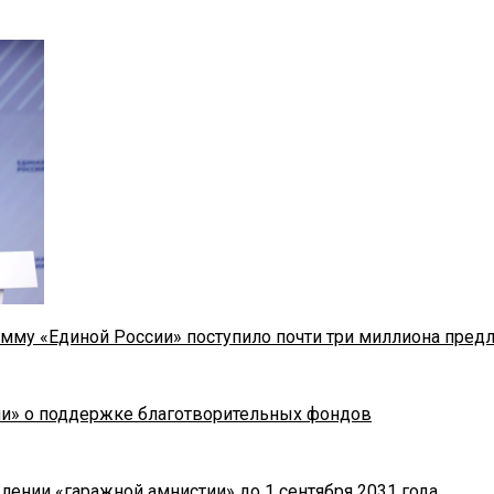
мму «Единой России» поступило почти три миллиона пред
ии» о поддержке благотворительных фондов
лении «гаражной амнистии» до 1 сентября 2031 года