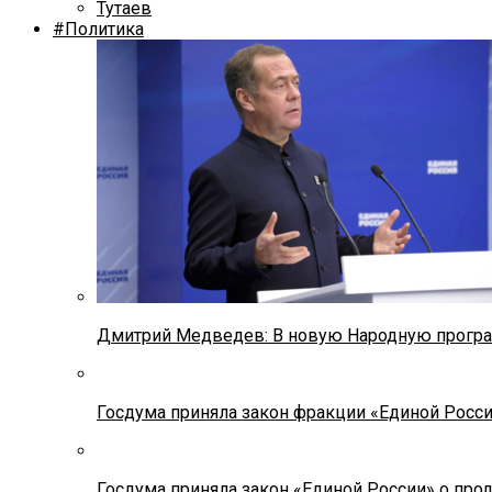
Тутаев
#Политика
Дмитрий Медведев: В новую Народную програ
Госдума приняла закон фракции «Единой Росс
Госдума приняла закон «Единой России» о прод