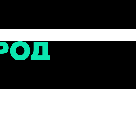
сти
едованию гарантийных дорог