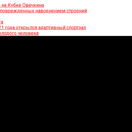
 на Кубке Овечкина
0 повреждённых наводнением строений
та
21 года открылся адаптивный спортзал
олодого человека