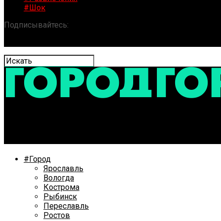
#Шок
Подписывайтесь:
«ГОРОД» / Новости Ярославля и обла
Депутаты порекомендовали ускорить работу по обсл
#Город
Ярославль
Вологда
Кострома
Рыбинск
Переславль
Ростов