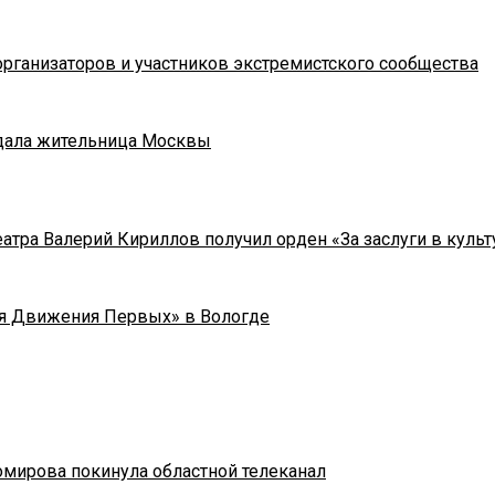
рганизаторов и участников экстремистского сообщества
адала жительница Москвы
тра Валерий Кириллов получил орден «За заслуги в культу
я Движения Первых» в Вологде
омирова покинула областной телеканал