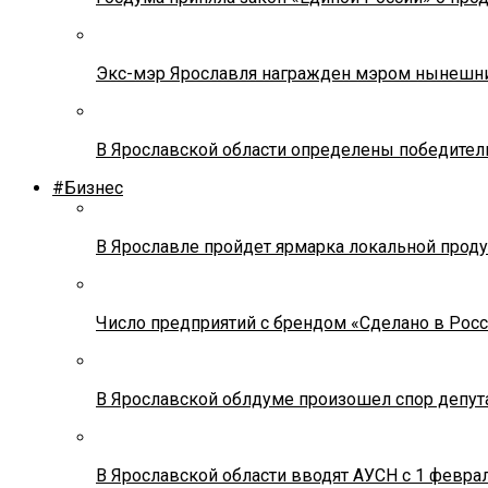
Экс-мэр Ярославля награжден мэром нынешн
В Ярославской области определены победител
#Бизнес
В Ярославле пройдет ярмарка локальной прод
Число предприятий с брендом «Сделано в Росс
В Ярославской облдуме произошел спор депута
В Ярославской области вводят АУСН с 1 февра