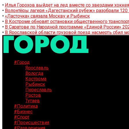
•
Илья Горохов выйдет на лед вместе со звездами хоккея
•
Волонтёры лагеря «Дагестанский рубеж» разобрали 12
•
«Ласточка» связала Москву и Рыбинск
•
В Костроме обновят остановки общественного транспор
•
В Саратове по Народной программе «Единой России» 20
•
В Ярославской области грузовой поезд насмерть сбил м
#Город
Ярославль
Вологда
Кострома
Рыбинск
Переславль
Ростов
Тутаев
#Политика
#Бизнес
#Спорт
#Происшествия
#Развлечения