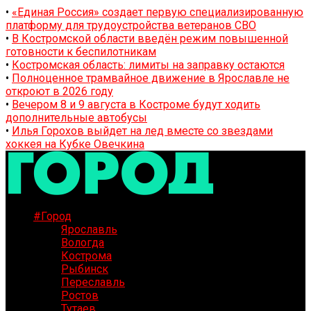
•
«Единая Россия» создает первую специализированную
платформу для трудоустройства ветеранов СВО
•
В Костромской области введён режим повышенной
готовности к беспилотникам
•
Костромская область: лимиты на заправку остаются
•
Полноценное трамвайное движение в Ярославле не
откроют в 2026 году
•
Вечером 8 и 9 августа в Костроме будут ходить
дополнительные автобусы
•
Илья Горохов выйдет на лед вместе со звездами
хоккея на Кубке Овечкина
#Город
Ярославль
Вологда
Кострома
Рыбинск
Переславль
Ростов
Тутаев