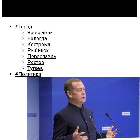
Депутаты приступили к контролю за
предоставлением земли героям СВО
#Город
Ярославль
Вологда
Кострома
Рыбинск
Переславль
Ростов
Тутаев
#Политика