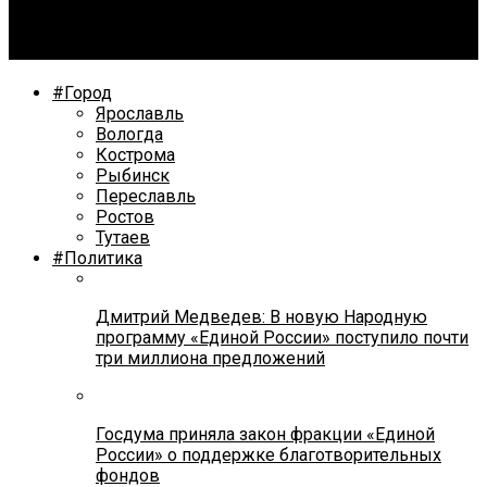
Движение автотранспорта через железнодорожный
переезд в Ростове будет закрыто 7 декабря
#Город
Ярославль
Вологда
Кострома
Рыбинск
Переславль
Ростов
Тутаев
#Политика
Дмитрий Медведев: В новую Народную
программу «Единой России» поступило почти
три миллиона предложений
Госдума приняла закон фракции «Единой
России» о поддержке благотворительных
фондов