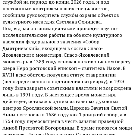
службой на период до конца 2026 года, и под
постоянным контролем наших специалистов, –
сообщила руководитель службы охраны объектов
культурного наследия Светлана Охинцева. –
Подрядная организация также проводит научно-
исследовательские работы на объекте культурного
наследия федерального значения «Собор
Дмитриевский», входящем в состав Спасо-
Яковлевского монастыря. Спасо-Яковлевский
монастырь в 1389 году основал на живописном берегу
озера Неро ростовский епископ – святитель Иаков. В
XVIII веке обитель получила статус ставропигии
(непосредственного подчинения патриарху), в 1923
году была закрыта советскими властями и возрождена
лишь в 1991 году. В настоящее время монастырь
действует, оставаясь одним из главных духовных
центров Ярославской земли. Церковь Зачатия Святой
Анны построена в 1686 году как Троицкий собор, а в
1754 году переосвящена в честь зачатия праведной
Анной Пресвятой Богородицы. В храме покоятся мощи
святителя Иакова Ростовского. Стены украшают