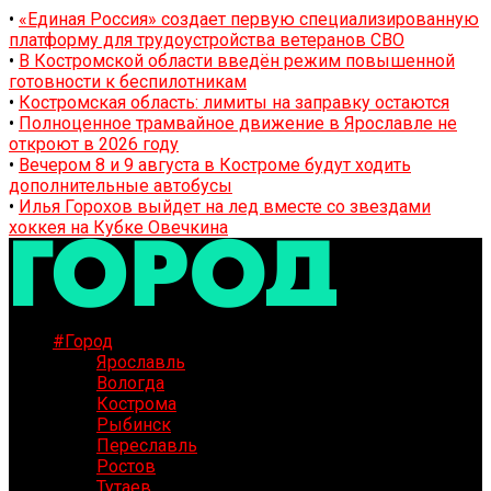
•
«Единая Россия» создает первую специализированную
платформу для трудоустройства ветеранов СВО
•
В Костромской области введён режим повышенной
готовности к беспилотникам
•
Костромская область: лимиты на заправку остаются
•
Полноценное трамвайное движение в Ярославле не
откроют в 2026 году
•
Вечером 8 и 9 августа в Костроме будут ходить
дополнительные автобусы
•
Илья Горохов выйдет на лед вместе со звездами
хоккея на Кубке Овечкина
#Город
Ярославль
Вологда
Кострома
Рыбинск
Переславль
Ростов
Тутаев