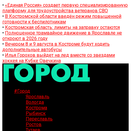
•
«Единая Россия» создает первую специализированную
платформу для трудоустройства ветеранов СВО
•
В Костромской области введён режим повышенной
готовности к беспилотникам
•
Костромская область: лимиты на заправку остаются
•
Полноценное трамвайное движение в Ярославле не
откроют в 2026 году
•
Вечером 8 и 9 августа в Костроме будут ходить
дополнительные автобусы
•
Илья Горохов выйдет на лед вместе со звездами
хоккея на Кубке Овечкина
#Город
Ярославль
Вологда
Кострома
Рыбинск
Переславль
Ростов
Тутаев