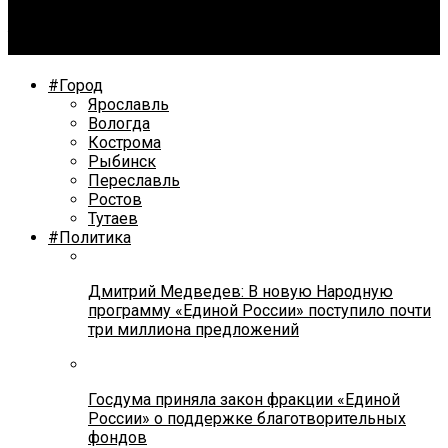
Андрей Колядин: Важнее итоговой явки не допустить
нарушений и фальсификаций на выборах
#Город
Ярославль
Вологда
Кострома
Рыбинск
Переславль
Ростов
Тутаев
#Политика
Дмитрий Медведев: В новую Народную
программу «Единой России» поступило почти
три миллиона предложений
Госдума приняла закон фракции «Единой
России» о поддержке благотворительных
фондов