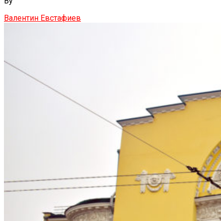
By
Валентин Евстафиев