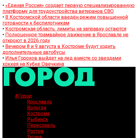
•
«Единая Россия» создает первую специализированную
платформу для трудоустройства ветеранов СВО
•
В Костромской области введён режим повышенной
готовности к беспилотникам
•
Костромская область: лимиты на заправку остаются
•
Полноценное трамвайное движение в Ярославле не
откроют в 2026 году
•
Вечером 8 и 9 августа в Костроме будут ходить
дополнительные автобусы
•
Илья Горохов выйдет на лед вместе со звездами
хоккея на Кубке Овечкина
#Город
Ярославль
Вологда
Кострома
Рыбинск
Переславль
Ростов
Тутаев