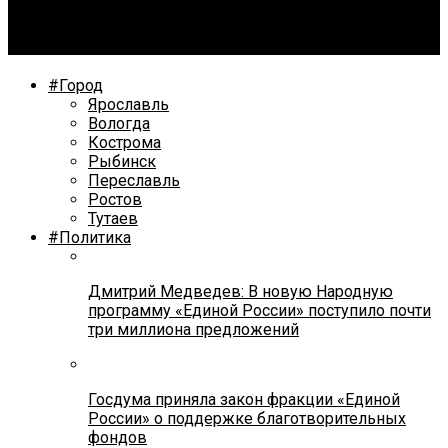
Михаилу Евраеву диагностировали коронавирус: как
изменится режим работы губернатора
#Город
Ярославль
Вологда
Кострома
Рыбинск
Переславль
Ростов
Тутаев
#Политика
Дмитрий Медведев: В новую Народную
программу «Единой России» поступило почти
три миллиона предложений
Госдума приняла закон фракции «Единой
России» о поддержке благотворительных
фондов