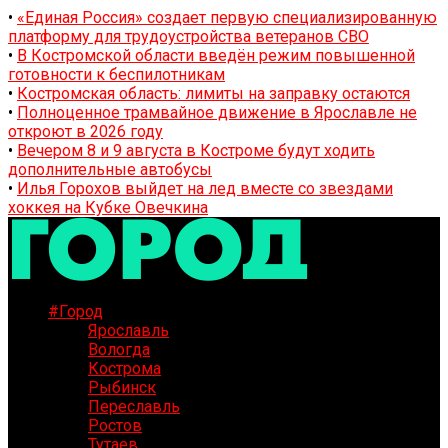
•
«Единая Россия» создает первую специализированную
платформу для трудоустройства ветеранов СВО
•
В Костромской области введён режим повышенной
готовности к беспилотникам
•
Костромская область: лимиты на заправку остаются
•
Полноценное трамвайное движение в Ярославле не
откроют в 2026 году
•
Вечером 8 и 9 августа в Костроме будут ходить
дополнительные автобусы
•
Илья Горохов выйдет на лед вместе со звездами
хоккея на Кубке Овечкина
#Город
Ярославль
Вологда
Кострома
Рыбинск
Переславль
Ростов
Тутаев