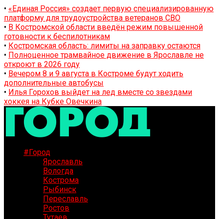
•
«Единая Россия» создает первую специализированную
платформу для трудоустройства ветеранов СВО
•
В Костромской области введён режим повышенной
готовности к беспилотникам
•
Костромская область: лимиты на заправку остаются
•
Полноценное трамвайное движение в Ярославле не
откроют в 2026 году
•
Вечером 8 и 9 августа в Костроме будут ходить
дополнительные автобусы
•
Илья Горохов выйдет на лед вместе со звездами
хоккея на Кубке Овечкина
#Город
Ярославль
Вологда
Кострома
Рыбинск
Переславль
Ростов
Тутаев