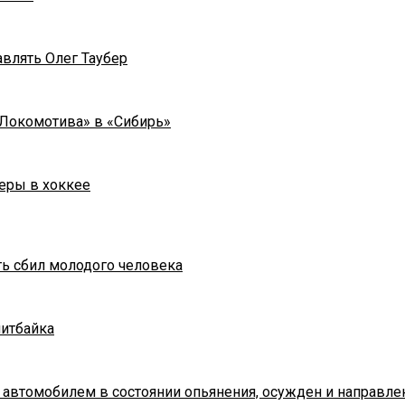
влять Олег Таубер
«Локомотива» в «Сибирь»
еры в хоккее
ть сбил молодого человека
питбайка
 автомобилем в состоянии опьянения, осужден и направле