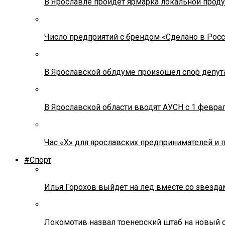
В Ярославле пройдет ярмарка локальной прод
Число предприятий с брендом «Сделано в Росс
В Ярославской облдуме произошел спор депута
В Ярославской области вводят АУСН с 1 февра
Час «Х» для ярославских предпринимателей и 
#Спорт
Илья Горохов выйдет на лед вместе со звезда
Локомотив назвал тренерский штаб на новый 