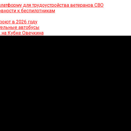
латформу для трудоустройства ветеранов СВО
вности к беспилотникам
роют в 2026 году
ительные автобусы
 на Кубке Овечкина