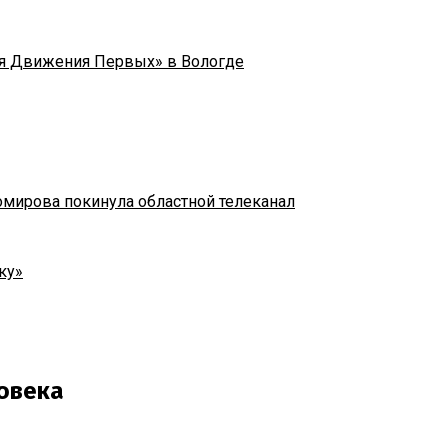
я Движения Первых» в Вологде
омирова покинула областной телеканал
ку»
ловека