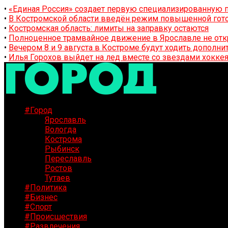
•
«Единая Россия» создает первую специализированную п
•
В Костромской области введён режим повышенной гото
•
Костромская область: лимиты на заправку остаются
•
Полноценное трамвайное движение в Ярославле не отк
•
Вечером 8 и 9 августа в Костроме будут ходить дополн
•
Илья Горохов выйдет на лед вместе со звездами хоккея
#Город
Ярославль
Вологда
Кострома
Рыбинск
Переславль
Ростов
Тутаев
#Политика
#Бизнес
#Спорт
#Происшествия
#Развлечения