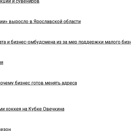
укции и сувениров
ии» выросло в Ярославской области
та и бизнес-омбудсмена из за мер поддержки малого биз
ля
почему бизнес готов менять адреса
ми хоккея на Кубке Овечкина
сезон