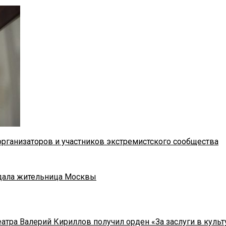
рганизаторов и участников экстремистского сообщества
адала жительница Москвы
тра Валерий Кириллов получил орден «За заслуги в культу