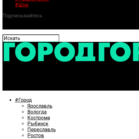
#Шок
Подписывайтесь:
«ГОРОД» / Новости Ярославля и обла
ДТП на окружной: пострадали три человека
#Город
Ярославль
Вологда
Кострома
Рыбинск
Переславль
Ростов