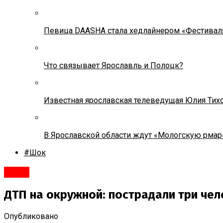
Певица DAASHA стала хедлайнером «Фестивал
Что связывает Ярославль и Полоцк?
Известная ярославская телеведущая Юлия Тих
В Ярославской области ждут «Мологскую рмар
#Шок
#Шок
ДТП на окружной: пострадали три че
Опубликовано