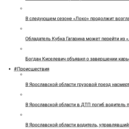
В следующем сезоне «Локо» продолжит возгла
Обладатель Кубка Гагарина может перейти из 
Богдан Киселевич объявил о завершении карь
#Происшествия
В Ярославской области грузовой поезд насмер
В Ярославской области в ДТП погиб водитель 
В Ярославской области водитель, управлявший