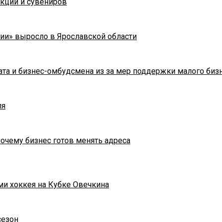
укции и сувениров
ии» выросло в Ярославской области
та и бизнес-омбудсмена из за мер поддержки малого биз
ля
почему бизнес готов менять адреса
ми хоккея на Кубке Овечкина
сезон