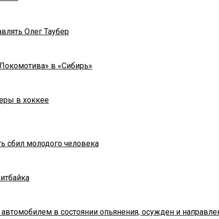
влять Олег Таубер
«Локомотива» в «Сибирь»
еры в хоккее
ть сбил молодого человека
питбайка
 автомобилем в состоянии опьянения, осужден и направле