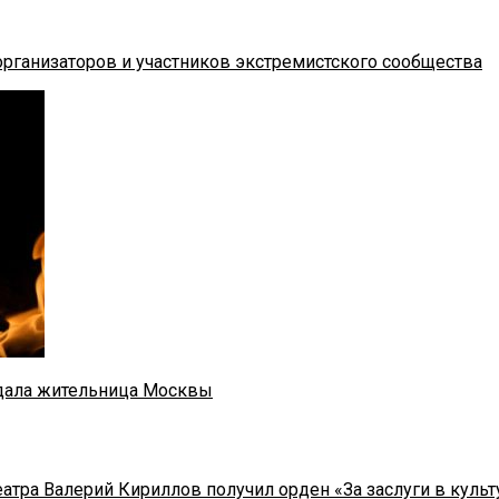
рганизаторов и участников экстремистского сообщества
адала жительница Москвы
тра Валерий Кириллов получил орден «За заслуги в культу