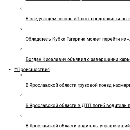
В следующем сезоне «Локо» продолжит возгла
Обладатель Кубка Гагарина может перейти из 
Богдан Киселевич объявил о завершении карь
#Происшествия
В Ярославской области грузовой поезд насмер
В Ярославской области в ДТП погиб водитель 
В Ярославской области водитель, управлявший