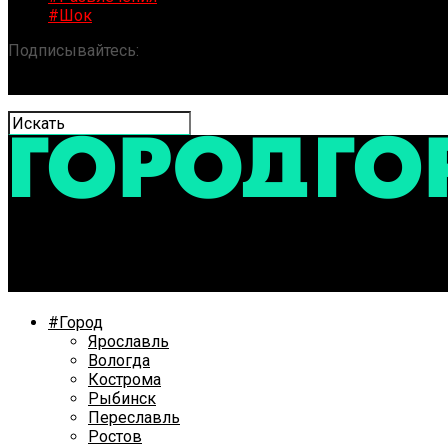
#Шок
Подписывайтесь:
«ГОРОД» / Новости Ярославля и обла
Народный театр из Ярославской области стал победит
#Город
Ярославль
Вологда
Кострома
Рыбинск
Переславль
Ростов