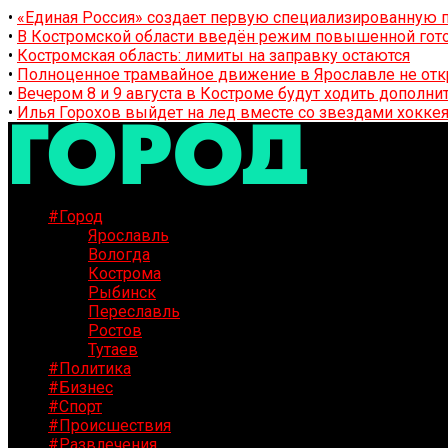
•
«Единая Россия» создает первую специализированную п
•
В Костромской области введён режим повышенной гото
•
Костромская область: лимиты на заправку остаются
•
Полноценное трамвайное движение в Ярославле не отк
•
Вечером 8 и 9 августа в Костроме будут ходить дополн
•
Илья Горохов выйдет на лед вместе со звездами хоккея
#Город
Ярославль
Вологда
Кострома
Рыбинск
Переславль
Ростов
Тутаев
#Политика
#Бизнес
#Спорт
#Происшествия
#Развлечения