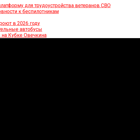
латформу для трудоустройства ветеранов СВО
вности к беспилотникам
роют в 2026 году
ительные автобусы
 на Кубке Овечкина