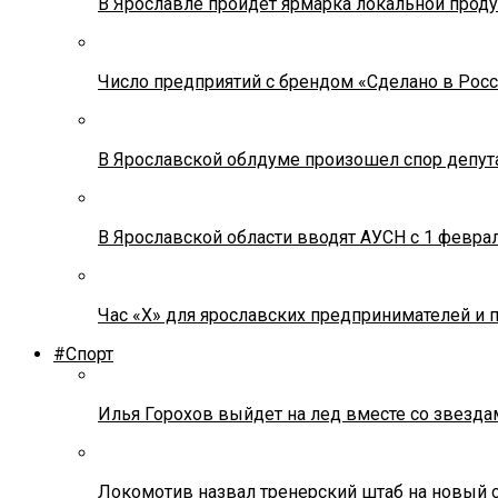
В Ярославле пройдет ярмарка локальной прод
Число предприятий с брендом «Сделано в Росс
В Ярославской облдуме произошел спор депута
В Ярославской области вводят АУСН с 1 февра
Час «Х» для ярославских предпринимателей и 
#Спорт
Илья Горохов выйдет на лед вместе со звезда
Локомотив назвал тренерский штаб на новый 