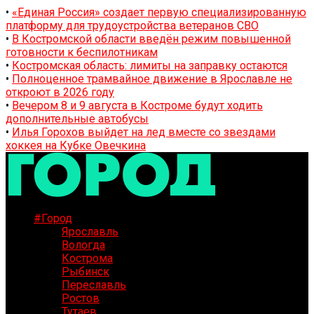
•
«Единая Россия» создает первую специализированную
платформу для трудоустройства ветеранов СВО
•
В Костромской области введён режим повышенной
готовности к беспилотникам
•
Костромская область: лимиты на заправку остаются
•
Полноценное трамвайное движение в Ярославле не
откроют в 2026 году
•
Вечером 8 и 9 августа в Костроме будут ходить
дополнительные автобусы
•
Илья Горохов выйдет на лед вместе со звездами
хоккея на Кубке Овечкина
#Город
Ярославль
Вологда
Кострома
Рыбинск
Переславль
Ростов
Тутаев