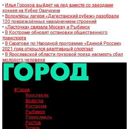
•
Илья Горохов выйдет на лед вместе со звездами
хоккея на Кубке Овечкина
•
Волонтёры лагеря «Дагестанский рубеж» разобрали
120 повреждённых наводнением строений
•
«Ласточка» связала Москву и Рыбинск
•
В Костроме обновят остановки общественного
транспорта
•
В Саратове по Народной программе «Единой России»
2021 года открылся адаптивный спортзал
•
В Ярославской области грузовой поезд насмерть сбил
молодого человека
#Город
Ярославль
Вологда
Кострома
Рыбинск
Переславль
Ростов
Тутаев