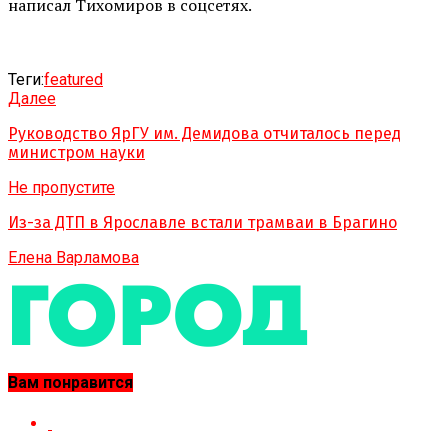
написал Тихомиров в соцсетях.
Теги:
featured
Далее
Руководство ЯрГУ им. Демидова отчиталось перед
министром науки
Не пропустите
Из-за ДТП в Ярославле встали трамваи в Брагино
Елена Варламова
Вам понравится