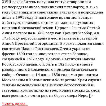
XVIII веке обитель получила статус ставропигии
(непосредственного подчинения патриарху), в 1923
году была закрыта советскими властями и возрождена
лишь в 1991 году. В настоящее время монастырь
действует, оставаясь одним из главных духовных
центров Ярославской земли. Церковь Зачатия Святой
Анны построена в 1686 году как Троицкий собор, а в
1754 году переосвящена в честь зачатия праведной
Анной Пресвятой Богородицы. В храме покоятся мощи
святителя Иакова Ростовского. Стены украшают
фрески 1690 года и иконостас в стиле барокко,
созданный в 1762 году. Церковь Святителя Иакова
Ростовского начали строить в 1824 году на месте
разобранного Яковлевского придела Зачатьевского
собора. Освящена 14 июня 1836 года митрополитом
Московским и Коломенским Филаретом. Храм служил
теплым помещением для зимних богослужений и
завершил композицию из трех монастырских храмов,
выстроенных в один ряд на берегу озера Неро. ]]>
Читать далее...