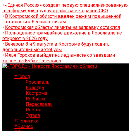
•
«Единая Россия» создает первую специализированную
платформу для трудоустройства ветеранов СВО
•
В Костромской области введён режим повышенной
готовности к беспилотникам
•
Костромская область: лимиты на заправку остаются
•
Полноценное трамвайное движение в Ярославле не
откроют в 2026 году
•
Вечером 8 и 9 августа в Костроме будут ходить
дополнительные автобусы
•
Илья Горохов выйдет на лед вместе со звездами
хоккея на Кубке Овечкина
#Город
Ярославль
Вологда
Кострома
Рыбинск
Переславль
Ростов
Тутаев
#Политика
#Бизнес