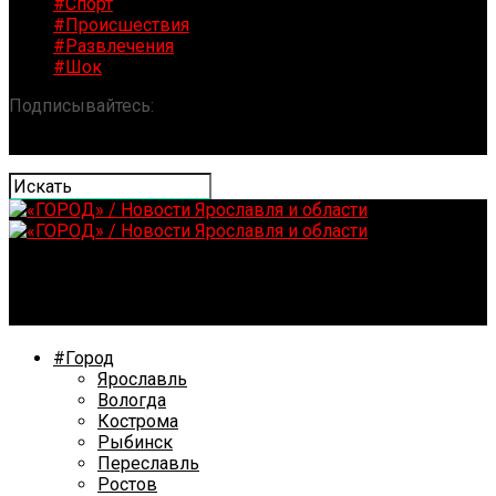
#Спорт
#Происшествия
#Развлечения
#Шок
Подписывайтесь:
«ГОРОД» / Новости Ярославля и
области
#Город
Ярославль
Вологда
Кострома
Рыбинск
Переславль
Ростов