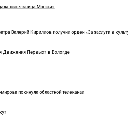
адала жительница Москвы
тра Валерий Кириллов получил орден «За заслуги в культу
я Движения Первых» в Вологде
омирова покинула областной телеканал
ку»