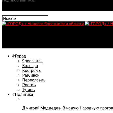
Подписывайтесь:
«ГОРОД» / Новости Ярославля и обла
По иску Переславской межрайонной прокуратуры суд 
#Город
Ярославль
Вологда
Кострома
Рыбинск
Переславль
Ростов
Тутаев
#Политика
Дмитрий Медведев: В новую Народную програ