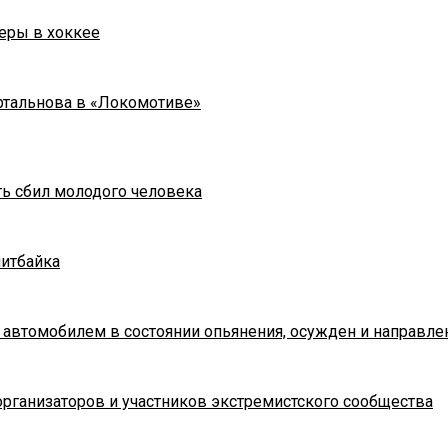
еры в хоккее
ртальнова в «Локомотиве»
ть сбил молодого человека
питбайка
 автомобилем в состоянии опьянения, осужден и направле
рганизаторов и участников экстремистского сообщества