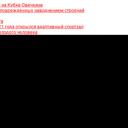
 на Кубке Овечкина
0 повреждённых наводнением строений
та
21 года открылся адаптивный спортзал
олодого человека