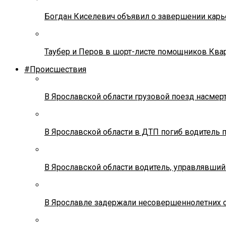
Богдан Киселевич объявил о завершении карь
Таубер и Перов в шорт-листе помощников Ква
#Происшествия
В Ярославской области грузовой поезд насмер
В Ярославской области в ДТП погиб водитель 
В Ярославской области водитель, управлявший
В Ярославле задержали несовершеннолетних о