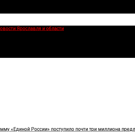
сти
сократил срок расселения аварийного дома
мму «Единой России» поступило почти три миллиона пред