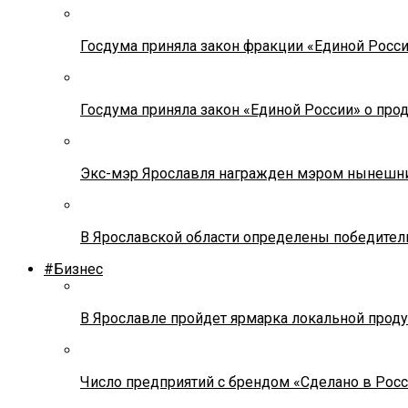
Госдума приняла закон фракции «Единой Росс
Госдума приняла закон «Единой России» о прод
Экс-мэр Ярославля награжден мэром нынешн
В Ярославской области определены победител
#Бизнес
В Ярославле пройдет ярмарка локальной прод
Число предприятий с брендом «Сделано в Росс