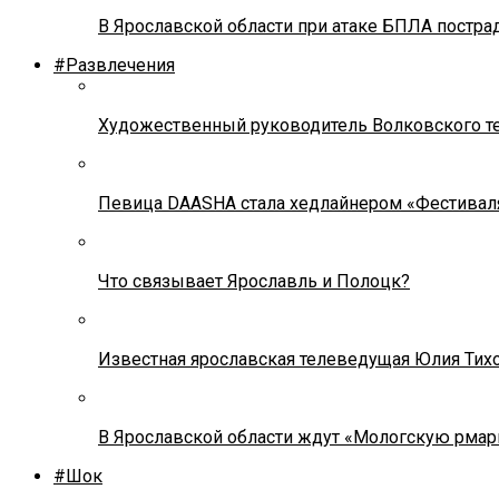
В Ярославской области при атаке БПЛА постр
#Развлечения
Художественный руководитель Волковского теа
Певица DAASHA стала хедлайнером «Фестивал
Что связывает Ярославль и Полоцк?
Известная ярославская телеведущая Юлия Тих
В Ярославской области ждут «Мологскую рмар
#Шок