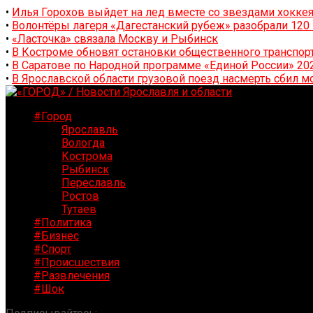
•
Илья Горохов выйдет на лед вместе со звездами хоккея
•
Волонтёры лагеря «Дагестанский рубеж» разобрали 12
•
«Ласточка» связала Москву и Рыбинск
•
В Костроме обновят остановки общественного транспор
•
В Саратове по Народной программе «Единой России» 20
•
В Ярославской области грузовой поезд насмерть сбил м
#Город
Ярославль
Вологда
Кострома
Рыбинск
Переславль
Ростов
Тутаев
#Политика
#Бизнес
#Спорт
#Происшествия
#Развлечения
#Шок