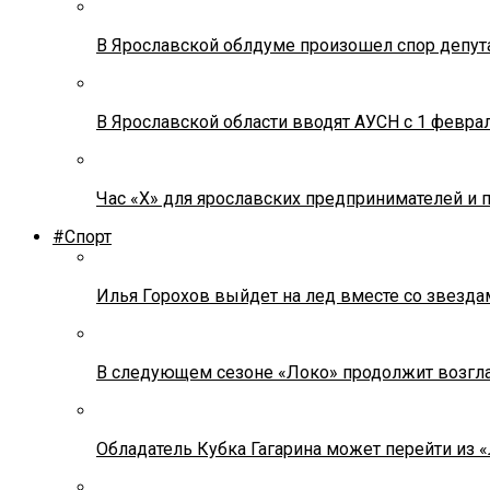
В Ярославской облдуме произошел спор депута
В Ярославской области вводят АУСН с 1 февра
Час «Х» для ярославских предпринимателей и 
#Спорт
Илья Горохов выйдет на лед вместе со звезда
В следующем сезоне «Локо» продолжит возгла
Обладатель Кубка Гагарина может перейти из 