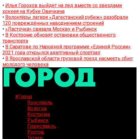
•
Илья Горохов выйдет на лед вместе со звездами
хоккея на Кубке Овечкина
•
Волонтёры лагеря «Дагестанский рубеж» разобрали
120 повреждённых наводнением строений
•
«Ласточка» связала Москву и Рыбинск
•
В Костроме обновят остановки общественного
транспорта
•
В Саратове по Народной программе «Единой России»
2021 года открылся адаптивный спортзал
•
В Ярославской области грузовой поезд насмерть сбил
молодого человека
#Город
Ярославль
Вологда
Кострома
Рыбинск
Переславль
Ростов
Тутаев