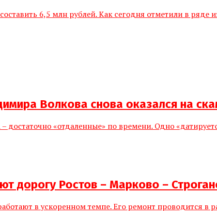
составить 6,5 млн рублей. Как сегодня отметили в ряде 
димира Волкова снова оказался на ск
а – достаточно «отдаленные» по времени. Одно «датирует
ют дорогу Ростов – Марково – Строга
 работают в ускоренном темпе. Его ремонт проводится в 