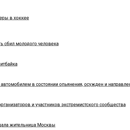
еры в хоккее
ть сбил молодого человека
питбайка
 автомобилем в состоянии опьянения, осужден и направле
рганизаторов и участников экстремистского сообщества
адала жительница Москвы