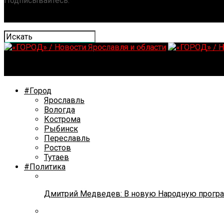
Подписывайтесь:
«ГОРОД» / Новости Ярославля и обла
#Город
Ярославль
Вологда
Кострома
Рыбинск
Переславль
Ростов
Тутаев
#Политика
Дмитрий Медведев: В новую Народную програ