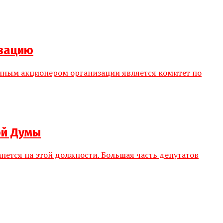
изацию
енным акционером организации является комитет по
ой Думы
ется на этой должности. Большая часть депутатов