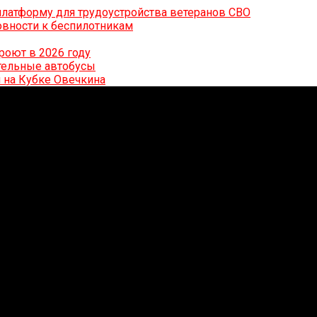
латформу для трудоустройства ветеранов СВО
вности к беспилотникам
роют в 2026 году
ительные автобусы
 на Кубке Овечкина