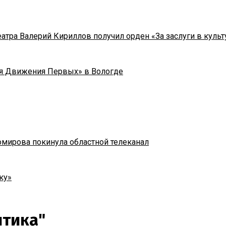
тра Валерий Кириллов получил орден «За заслуги в культу
я Движения Первых» в Вологде
омирова покинула областной телеканал
ку»
итика"