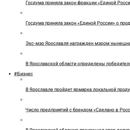
Госдума приняла закон фракции «Единой Росс
Госдума приняла закон «Единой России» о прод
Экс-мэр Ярославля награжден мэром нынешн
В Ярославской области определены победител
#Бизнес
В Ярославле пройдет ярмарка локальной прод
Число предприятий с брендом «Сделано в Росс