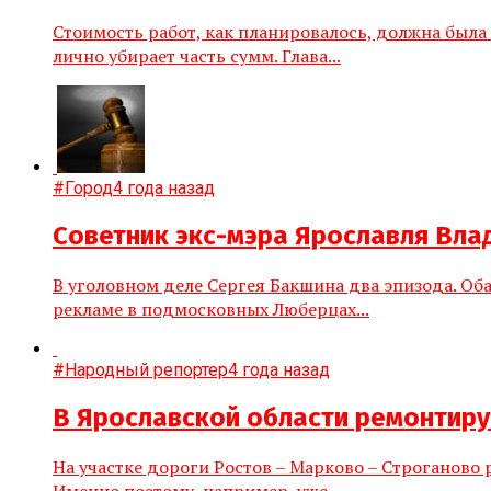
Стоимость работ, как планировалось, должна была 
лично убирает часть сумм. Глава...
#Город
4 года назад
Советник экс-мэра Ярославля Вла
В уголовном деле Сергея Бакшина два эпизода. Об
рекламе в подмосковных Люберцах...
#Народный репортер
4 года назад
В Ярославской области ремонтиру
На участке дороги Ростов – Марково – Строганово
Именно поэтому, например, уже...