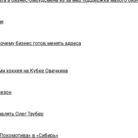
та и бизнес-омбудсмена из за мер поддержки малого биз
ля
почему бизнес готов менять адреса
ми хоккея на Кубке Овечкина
сезон
влять Олег Таубер
«Локомотива» в «Сибирь»