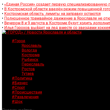
•
«Единая Россия» создает первую специализированную п
•
В Костромской области введён режим повышенной гото
•
Костромская область: лимиты на заправку остаются
•
Полноценное трамвайное движение в Ярославле не отк
•
Вечером 8 и 9 августа в Костроме будут ходить дополн
•
Илья Горохов выйдет на лед вместе со звездами хоккея
#Город
Ярославль
Вологда
Кострома
Рыбинск
Переславль
Ростов
Тутаев
#Политика
#Бизнес
#Спорт
#Происшествия
#Развлечения
#Шок