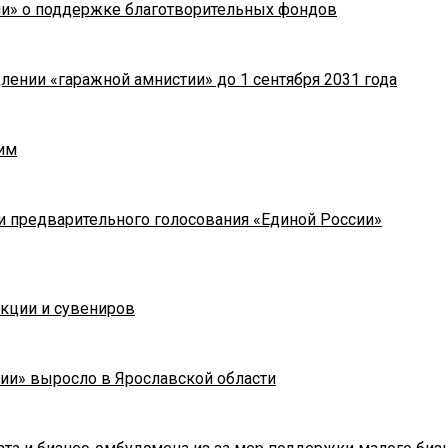
ии» о поддержке благотворительных фондов
лении «гаражной амнистии» до 1 сентября 2031 года
им
и предварительного голосования «Единой России»
укции и сувениров
ии» выросло в Ярославской области