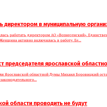
сь директором в муниципальную орган
илась работать директором АО «Вознесенский». Единств
нщина активно включилась в работу. Ее...
ст председателя ярославской областн
ля Ярославской областной Думы Михаил Боровицкий остан
законодательного...
кой области проводить не будут