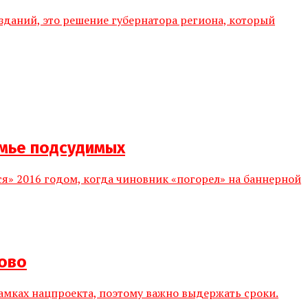
изданий, это решение губернатора региона, который
амье подсудимых
ся» 2016 годом, когда чиновник «погорел» на баннерной
ново
рамках нацпроекта, поэтому важно выдержать сроки.