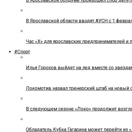
В Ярославской облдуме произошел спор депута
В Ярославской области вводят АУСН с 1 февра
Час «Х» для ярославских предпринимателей и 
#Спорт
Илья Горохов выйдет на лед вместе со звезда
Локомотив назвал тренерский штаб на новый 
В следующем сезоне «Локо» продолжит возгла
Обладатель Кубка Гагарина может перейти из 