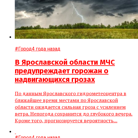
#Город
4 года назад
В Ярославской области МЧС
предупреждает горожан о
надвигающихся грозах
По данным Ярославского гидрометеоцентра в
ближайшее время местами по Ярославской
области ожидается сильная гроза с усилением
ветра. Непогода сохранится до глубокого вечера.
Кроме того, прогнозируется вероятность...
#Город
4 года назад