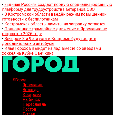
•
«Единая Россия» создает первую специализированную
платформу для трудоустройства ветеранов СВО
•
В Костромской области введён режим повышенной
готовности к беспилотникам
•
Костромская область: лимиты на заправку остаются
•
Полноценное трамвайное движение в Ярославле не
откроют в 2026 году
•
Вечером 8 и 9 августа в Костроме будут ходить
дополнительные автобусы
•
Илья Горохов выйдет на лед вместе со звездами
хоккея на Кубке Овечкина
#Город
Ярославль
Вологда
Кострома
Рыбинск
Переславль
Ростов
Тутаев