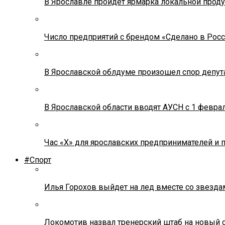
В Ярославле пройдет ярмарка локальной прод
Число предприятий с брендом «Сделано в Росс
В Ярославской облдуме произошел спор депута
В Ярославской области вводят АУСН с 1 февра
Час «Х» для ярославских предпринимателей и 
#Спорт
Илья Горохов выйдет на лед вместе со звезда
Локомотив назвал тренерский штаб на новый 