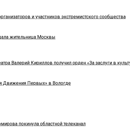
рганизаторов и участников экстремистского сообщества
адала жительница Москвы
тра Валерий Кириллов получил орден «За заслуги в культу
я Движения Первых» в Вологде
омирова покинула областной телеканал