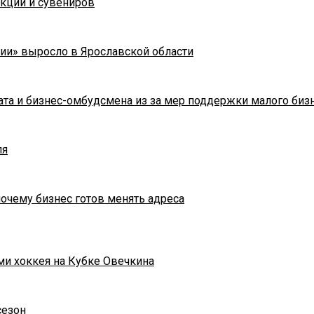
укции и сувениров
ии» выросло в Ярославской области
та и бизнес-омбудсмена из за мер поддержки малого биз
ля
почему бизнес готов менять адреса
ми хоккея на Кубке Овечкина
сезон