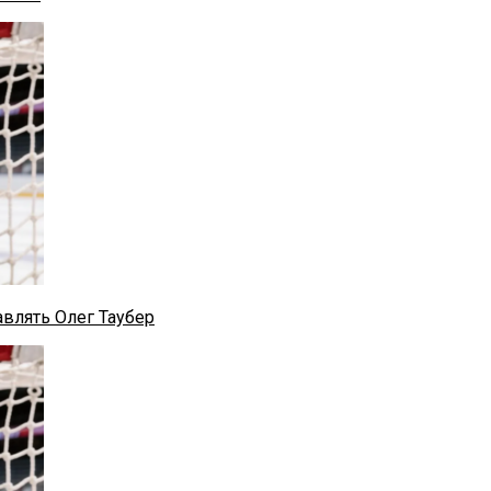
влять Олег Таубер