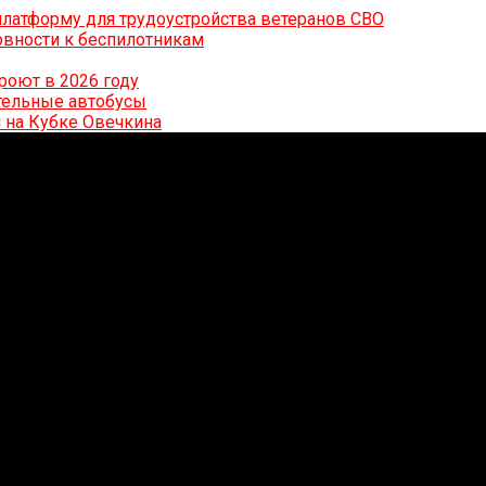
латформу для трудоустройства ветеранов СВО
вности к беспилотникам
роют в 2026 году
ительные автобусы
 на Кубке Овечкина