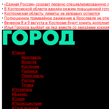
•
«Единая Россия» создает первую специализированную п
•
В Костромской области введён режим повышенной гото
•
Костромская область: лимиты на заправку остаются
•
Полноценное трамвайное движение в Ярославле не отк
•
Вечером 8 и 9 августа в Костроме будут ходить дополн
•
Илья Горохов выйдет на лед вместе со звездами хоккея
#Город
Ярославль
Вологда
Кострома
Рыбинск
Переславль
Ростов
Тутаев
#Политика
#Бизнес
#Спорт
#Происшествия
#Развлечения