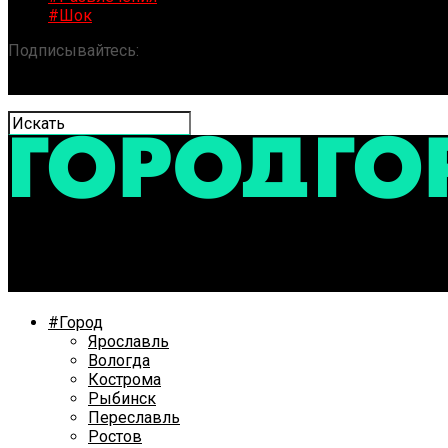
#Шок
Подписывайтесь:
«ГОРОД» / Новости Ярославля и обла
Тигран Кеосаян снимет в Ярославле фильм
#Город
Ярославль
Вологда
Кострома
Рыбинск
Переславль
Ростов