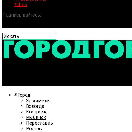
#Шок
Подписывайтесь:
«ГОРОД» / Новости Ярославля и обла
В молодежном центре Тутаева открыли первую экспоз
#Город
Ярославль
Вологда
Кострома
Рыбинск
Переславль
Ростов