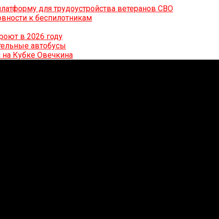
латформу для трудоустройства ветеранов СВО
вности к беспилотникам
роют в 2026 году
ительные автобусы
 на Кубке Овечкина