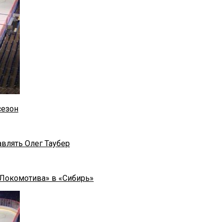
сезон
влять Олег Таубер
«Локомотива» в «Сибирь»