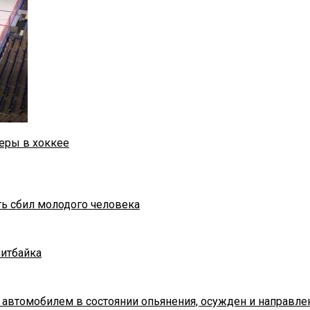
еры в хоккее
ть сбил молодого человека
питбайка
 автомобилем в состоянии опьянения, осужден и направле