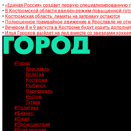
•
«Единая Россия» создает первую специализированную п
•
В Костромской области введён режим повышенной гото
•
Костромская область: лимиты на заправку остаются
•
Полноценное трамвайное движение в Ярославле не отк
•
Вечером 8 и 9 августа в Костроме будут ходить дополн
•
Илья Горохов выйдет на лед вместе со звездами хоккея
#Город
Ярославль
Вологда
Кострома
Рыбинск
Переславль
Ростов
Тутаев
#Политика
#Бизнес
#Спорт
#Происшествия
#Развлечения