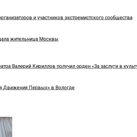
рганизаторов и участников экстремистского сообщества
адала жительница Москвы
тра Валерий Кириллов получил орден «За заслуги в культу
я Движения Первых» в Вологде