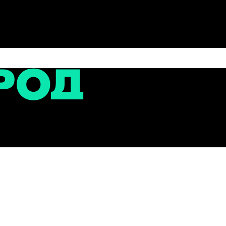
сти
ицию в честь героев спецоперации