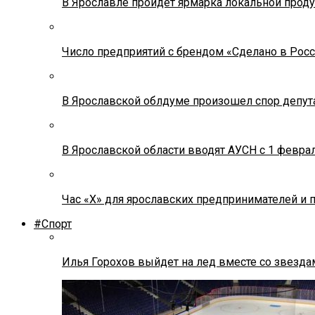
В Ярославле пройдет ярмарка локальной прод
Число предприятий с брендом «Сделано в Росс
В Ярославской облдуме произошел спор депута
В Ярославской области вводят АУСН с 1 февра
Час «Х» для ярославских предпринимателей и 
#Спорт
Илья Горохов выйдет на лед вместе со звезда