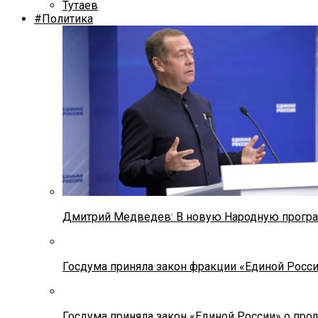
Тутаев
#Политика
Дмитрий Медведев: В новую Народную програ
Госдума приняла закон фракции «Единой Росс
Госдума приняла закон «Единой России» о прод