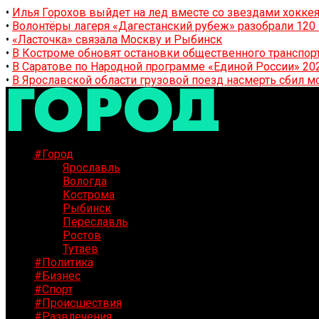
•
Илья Горохов выйдет на лед вместе со звездами хоккея
•
Волонтёры лагеря «Дагестанский рубеж» разобрали 12
•
«Ласточка» связала Москву и Рыбинск
•
В Костроме обновят остановки общественного транспор
•
В Саратове по Народной программе «Единой России» 20
•
В Ярославской области грузовой поезд насмерть сбил м
#Город
Ярославль
Вологда
Кострома
Рыбинск
Переславль
Ростов
Тутаев
#Политика
#Бизнес
#Спорт
#Происшествия
#Развлечения