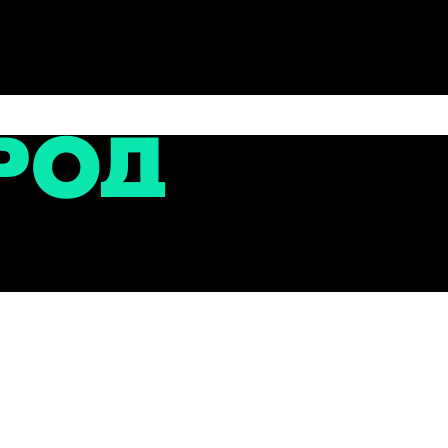
сти
ий и малых архитектурных форм