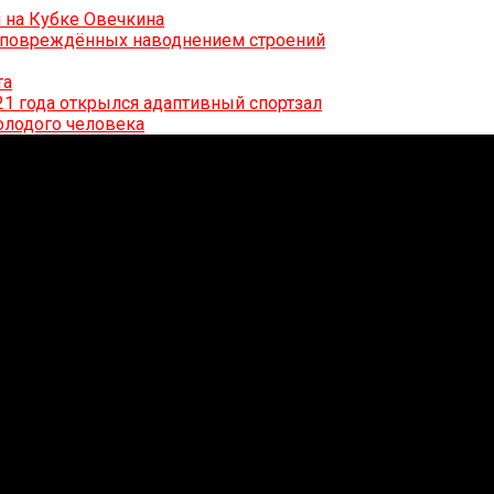
 на Кубке Овечкина
0 повреждённых наводнением строений
та
21 года открылся адаптивный спортзал
олодого человека