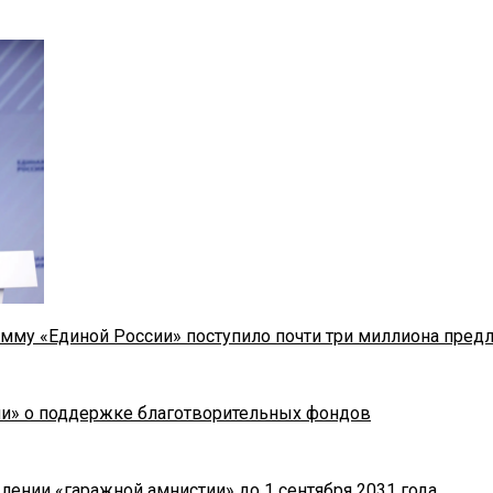
мму «Единой России» поступило почти три миллиона пред
ии» о поддержке благотворительных фондов
лении «гаражной амнистии» до 1 сентября 2031 года