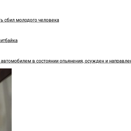
ть сбил молодого человека
питбайка
 автомобилем в состоянии опьянения, осужден и направле