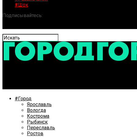
#Шок
Подписывайтесь:
«ГОРОД» / Новости Ярославля и обла
В парке на улице Суркова добавят зеленых насажден
#Город
Ярославль
Вологда
Кострома
Рыбинск
Переславль
Ростов