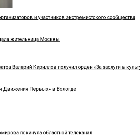
рганизаторов и участников экстремистского сообщества
адала жительница Москвы
тра Валерий Кириллов получил орден «За заслуги в культу
я Движения Первых» в Вологде
омирова покинула областной телеканал