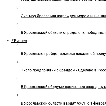
Экс-мэр Ярославля награжден мэром нынешн
В Ярославской области определены победител
#Бизнес
В Ярославле пройдет ярмарка локальной прод
Число предприятий с брендом «Сделано в Росс
В Ярославской облдуме произошел спор депута
В Ярославской области вводят АУСН с 1 февра