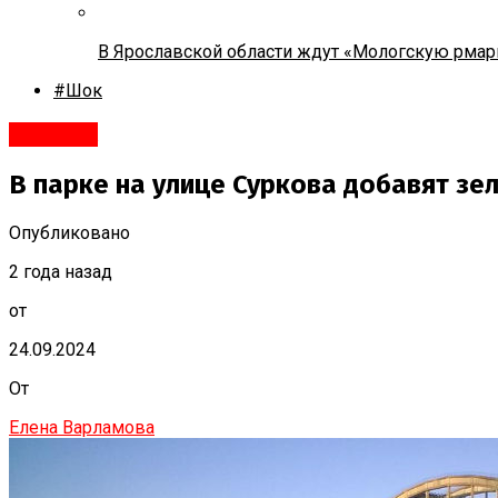
В Ярославской области ждут «Мологскую рмар
#Шок
Рыбинск
В парке на улице Суркова добавят з
Опубликовано
2 года назад
от
24.09.2024
От
Елена Варламова