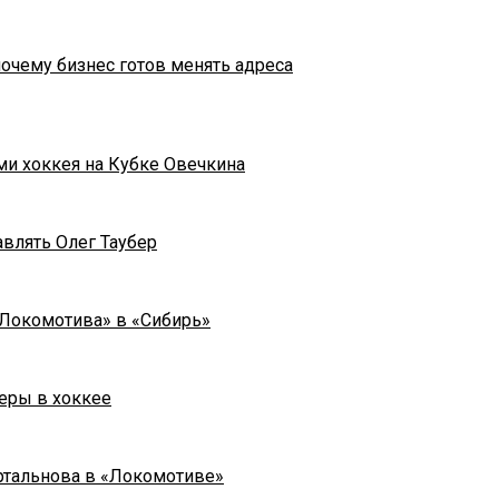
почему бизнес готов менять адреса
ми хоккея на Кубке Овечкина
влять Олег Таубер
«Локомотива» в «Сибирь»
еры в хоккее
ртальнова в «Локомотиве»