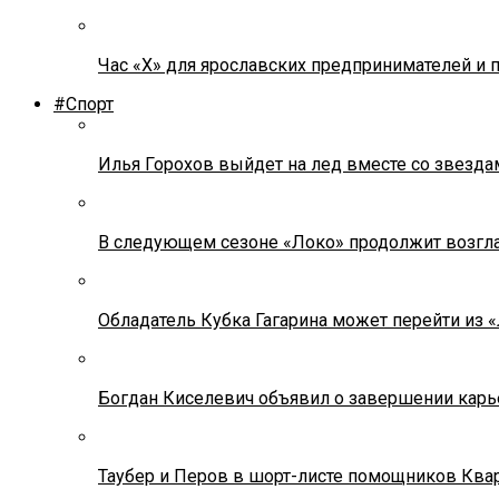
Час «Х» для ярославских предпринимателей и 
#Спорт
Илья Горохов выйдет на лед вместе со звезда
В следующем сезоне «Локо» продолжит возгла
Обладатель Кубка Гагарина может перейти из 
Богдан Киселевич объявил о завершении карь
Таубер и Перов в шорт-листе помощников Ква