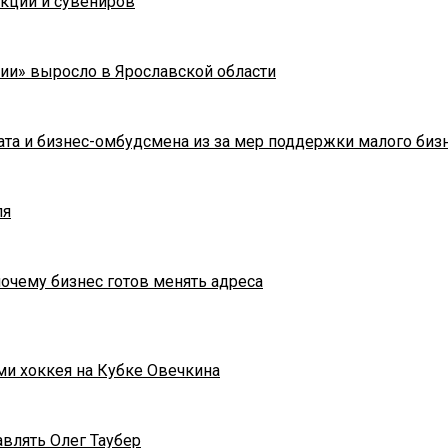
укции и сувениров
ии» выросло в Ярославской области
та и бизнес-омбудсмена из за мер поддержки малого биз
ля
почему бизнес готов менять адреса
ми хоккея на Кубке Овечкина
влять Олег Таубер