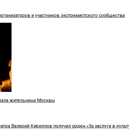
рганизаторов и участников экстремистского сообщества
адала жительница Москвы
тра Валерий Кириллов получил орден «За заслуги в культу