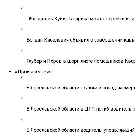
Обладатель Кубка Гагарина может перейти из 
Богдан Киселевич объявил о завершении карь
Таубер и Перов в шорт-листе помощников Ква
#Происшествия
В Ярославской области грузовой поезд насмер
В Ярославской области в ДТП погиб водитель 
В Ярославской области водитель, управлявший