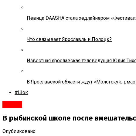
Певица DAASHA стала хедлайнером «Фестивал
Что связывает Ярославль и Полоцк?
Известная ярославская телеведущая Юлия Тих
В Ярославской области ждут «Мологскую рмар
#Шок
#Город
В рыбинской школе после вмешательс
Опубликовано