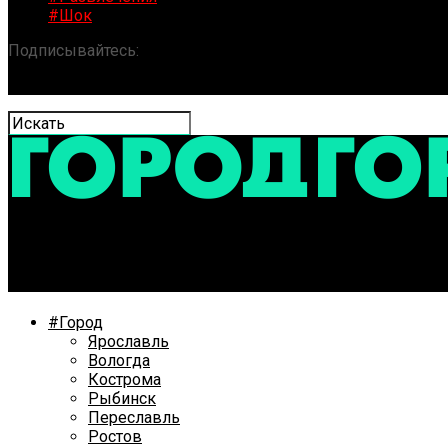
#Шок
Подписывайтесь:
«ГОРОД» / Новости Ярославля и обла
В рыбинской школе после вмешательства приставов п
#Город
Ярославль
Вологда
Кострома
Рыбинск
Переславль
Ростов