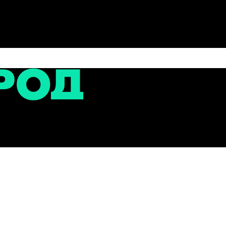
сти
оявился пункт охраны