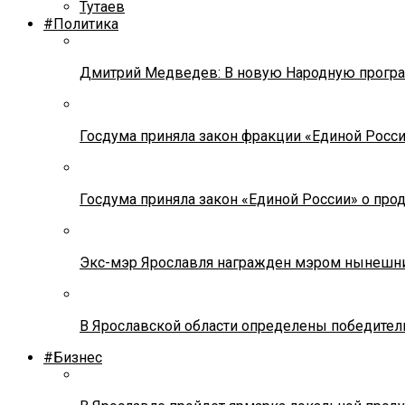
Тутаев
#Политика
Дмитрий Медведев: В новую Народную програ
Госдума приняла закон фракции «Единой Росс
Госдума приняла закон «Единой России» о прод
Экс-мэр Ярославля награжден мэром нынешн
В Ярославской области определены победител
#Бизнес