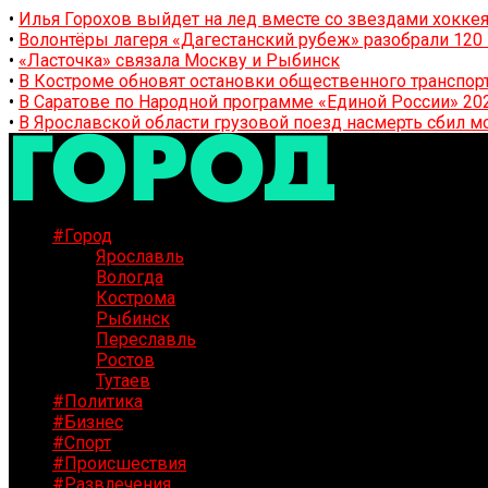
•
Илья Горохов выйдет на лед вместе со звездами хоккея
•
Волонтёры лагеря «Дагестанский рубеж» разобрали 12
•
«Ласточка» связала Москву и Рыбинск
•
В Костроме обновят остановки общественного транспор
•
В Саратове по Народной программе «Единой России» 20
•
В Ярославской области грузовой поезд насмерть сбил м
#Город
Ярославль
Вологда
Кострома
Рыбинск
Переславль
Ростов
Тутаев
#Политика
#Бизнес
#Спорт
#Происшествия
#Развлечения