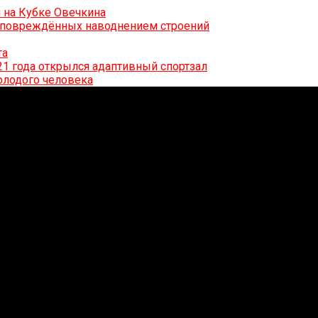
 на Кубке Овечкина
0 повреждённых наводнением строений
та
21 года открылся адаптивный спортзал
олодого человека