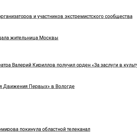
рганизаторов и участников экстремистского сообщества
адала жительница Москвы
тра Валерий Кириллов получил орден «За заслуги в культу
я Движения Первых» в Вологде
омирова покинула областной телеканал