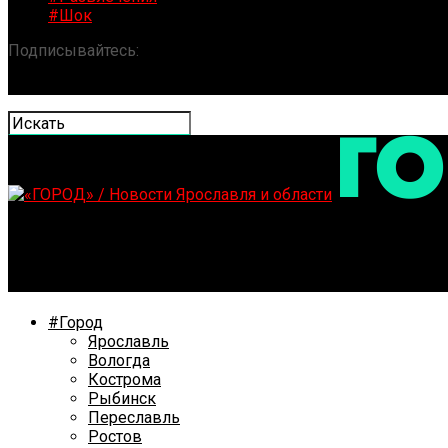
#Шок
Подписывайтесь:
«ГОРОД» / Новости Ярославля и обла
В Ярославле начали демонтаж ограждений на проспе
#Город
Ярославль
Вологда
Кострома
Рыбинск
Переславль
Ростов