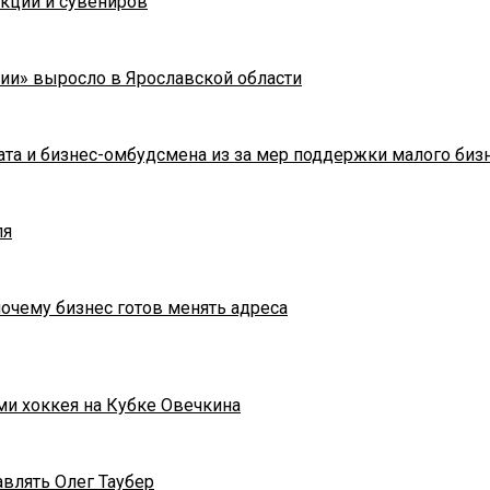
укции и сувениров
ии» выросло в Ярославской области
та и бизнес-омбудсмена из за мер поддержки малого биз
ля
почему бизнес готов менять адреса
ми хоккея на Кубке Овечкина
влять Олег Таубер