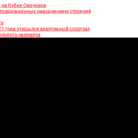
 на Кубке Овечкина
0 повреждённых наводнением строений
та
21 года открылся адаптивный спортзал
олодого человека