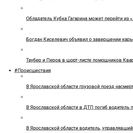
Обладатель Кубка Гагарина может перейти из 
Богдан Киселевич объявил о завершении карь
Таубер и Перов в шорт-листе помощников Ква
#Происшествия
В Ярославской области грузовой поезд насмер
В Ярославской области в ДТП погиб водитель 
В Ярославской области водитель, управлявший