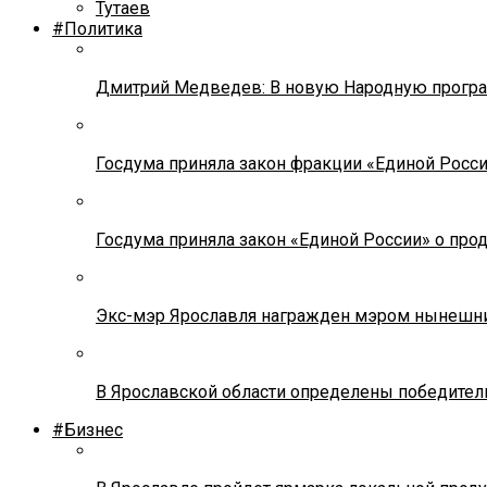
Тутаев
#Политика
Дмитрий Медведев: В новую Народную програ
Госдума приняла закон фракции «Единой Росс
Госдума приняла закон «Единой России» о прод
Экс-мэр Ярославля награжден мэром нынешн
В Ярославской области определены победител
#Бизнес