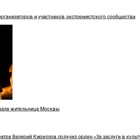
рганизаторов и участников экстремистского сообщества
адала жительница Москвы
тра Валерий Кириллов получил орден «За заслуги в культу