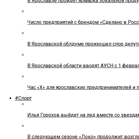
В Ярославле пройдет ярмарка локальной прод
Число предприятий с брендом «Сделано в Росс
В Ярославской облдуме произошел спор депута
В Ярославской области вводят АУСН с 1 февра
Час «Х» для ярославских предпринимателей и 
#Спорт
Илья Горохов выйдет на лед вместе со звезда
В следующем сезоне «Локо» продолжит возгла