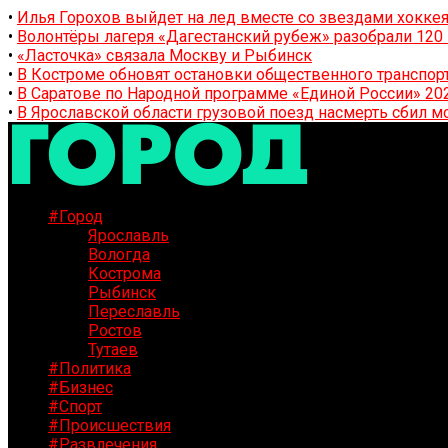
•
Илья Горохов выйдет на лед вместе со звездами хоккея
•
Волонтёры лагеря «Дагестанский рубеж» разобрали 12
•
«Ласточка» связала Москву и Рыбинск
•
В Костроме обновят остановки общественного транспор
•
В Саратове по Народной программе «Единой России» 20
•
В Ярославской области грузовой поезд насмерть сбил м
#Город
Ярославль
Вологда
Кострома
Рыбинск
Переславль
Ростов
Тутаев
#Политика
#Бизнес
#Спорт
#Происшествия
#Развлечения