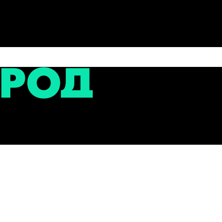
сти
кте Фрунзе