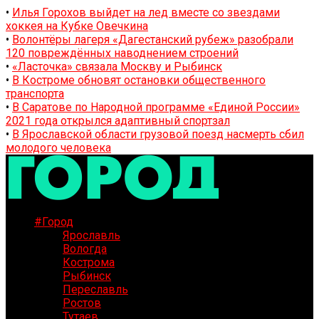
•
Илья Горохов выйдет на лед вместе со звездами
хоккея на Кубке Овечкина
•
Волонтёры лагеря «Дагестанский рубеж» разобрали
120 повреждённых наводнением строений
•
«Ласточка» связала Москву и Рыбинск
•
В Костроме обновят остановки общественного
транспорта
•
В Саратове по Народной программе «Единой России»
2021 года открылся адаптивный спортзал
•
В Ярославской области грузовой поезд насмерть сбил
молодого человека
#Город
Ярославль
Вологда
Кострома
Рыбинск
Переславль
Ростов
Тутаев