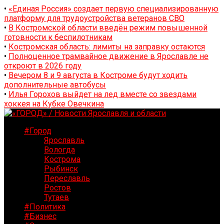
•
«Единая Россия» создает первую специализированную
платформу для трудоустройства ветеранов СВО
•
В Костромской области введён режим повышенной
готовности к беспилотникам
•
Костромская область: лимиты на заправку остаются
•
Полноценное трамвайное движение в Ярославле не
откроют в 2026 году
•
Вечером 8 и 9 августа в Костроме будут ходить
дополнительные автобусы
•
Илья Горохов выйдет на лед вместе со звездами
хоккея на Кубке Овечкина
#Город
Ярославль
Вологда
Кострома
Рыбинск
Переславль
Ростов
Тутаев
#Политика
#Бизнес