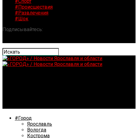
#Спорт
#Происшествия
#Развлечения
#Шок
Подписывайтесь:
«ГОРОД» / Новости Ярославля и
области
В Ярославле вынесен приговор по уголовному делу
по делу о хулиганстве во дворе
#Город
Ярославль
Вологда
Кострома