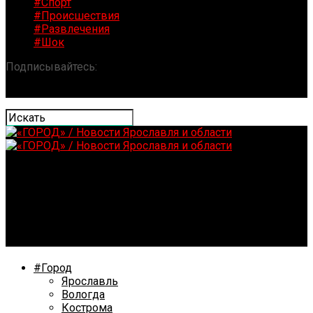
#Спорт
#Происшествия
#Развлечения
#Шок
Подписывайтесь:
«ГОРОД» / Новости Ярославля и
области
Ярославская прокуратура проверит информацию об
увольнении кондукторов ПАТП-1
#Город
Ярославль
Вологда
Кострома