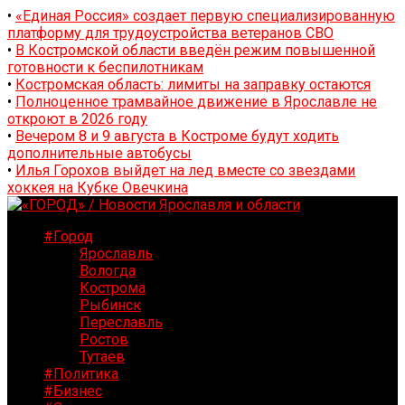
•
«Единая Россия» создает первую специализированную
платформу для трудоустройства ветеранов СВО
•
В Костромской области введён режим повышенной
готовности к беспилотникам
•
Костромская область: лимиты на заправку остаются
•
Полноценное трамвайное движение в Ярославле не
откроют в 2026 году
•
Вечером 8 и 9 августа в Костроме будут ходить
дополнительные автобусы
•
Илья Горохов выйдет на лед вместе со звездами
хоккея на Кубке Овечкина
#Город
Ярославль
Вологда
Кострома
Рыбинск
Переславль
Ростов
Тутаев
#Политика
#Бизнес