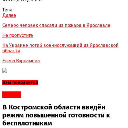
Теги:
Далее
Семеро человек спасали из пожара в Ярославле
Не пропустите
На Украине погиб военнослужащий из Ярославской
области
Елена Варламова
Вам понравится
#Город
В Костромской области введён
режим повышенной готовности к
беспилотникам