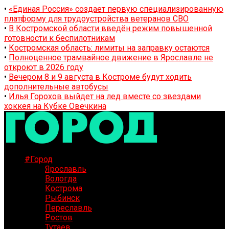
•
«Единая Россия» создает первую специализированную
платформу для трудоустройства ветеранов СВО
•
В Костромской области введён режим повышенной
готовности к беспилотникам
•
Костромская область: лимиты на заправку остаются
•
Полноценное трамвайное движение в Ярославле не
откроют в 2026 году
•
Вечером 8 и 9 августа в Костроме будут ходить
дополнительные автобусы
•
Илья Горохов выйдет на лед вместе со звездами
хоккея на Кубке Овечкина
#Город
Ярославль
Вологда
Кострома
Рыбинск
Переславль
Ростов
Тутаев