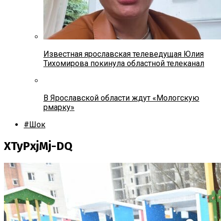
Известная ярославская телеведущая Юлия
Тихомирова покинула областной телеканал
В Ярославской области ждут «Мологскую
рмарку»
#Шок
XTyPxjMj-DQ