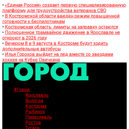
•
«Единая Россия» создает первую специализированную
платформу для трудоустройства ветеранов СВО
•
В Костромской области введён режим повышенной
готовности к беспилотникам
•
Костромская область: лимиты на заправку остаются
•
Полноценное трамвайное движение в Ярославле не
откроют в 2026 году
•
Вечером 8 и 9 августа в Костроме будут ходить
дополнительные автобусы
•
Илья Горохов выйдет на лед вместе со звездами
хоккея на Кубке Овечкина
#Город
Ярославль
Вологда
Кострома
Рыбинск
Переславль
Ростов
Тутаев