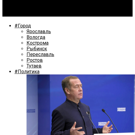
За покушение на незаконный сбыт наркотиков
жительница Ярославля поедет на зону
#Город
Ярославль
Вологда
Кострома
Рыбинск
Переславль
Ростов
Тутаев
#Политика