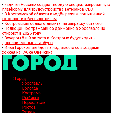
•
«Единая Россия» создает первую специализированную
платформу для трудоустройства ветеранов СВО
•
В Костромской области введён режим повышенной
готовности к беспилотникам
•
Костромская область: лимиты на заправку остаются
•
Полноценное трамвайное движение в Ярославле не
откроют в 2026 году
•
Вечером 8 и 9 августа в Костроме будут ходить
дополнительные автобусы
•
Илья Горохов выйдет на лед вместе со звездами
хоккея на Кубке Овечкина
#Город
Ярославль
Вологда
Кострома
Рыбинск
Переславль
Ростов
Тутаев