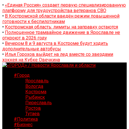
•
«Единая Россия» создает первую специализированную
платформу для трудоустройства ветеранов СВО
•
В Костромской области введён режим повышенной
готовности к беспилотникам
•
Костромская область: лимиты на заправку остаются
•
Полноценное трамвайное движение в Ярославле не
откроют в 2026 году
•
Вечером 8 и 9 августа в Костроме будут ходить
дополнительные автобусы
•
Илья Горохов выйдет на лед вместе со звездами
хоккея на Кубке Овечкина
#Город
Ярославль
Вологда
Кострома
Рыбинск
Переславль
Ростов
Тутаев
#Политика
#Бизнес