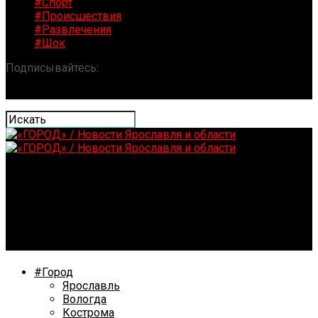
#Спорт
#Происшествия
#Развлечения
#Шок
Подписывайтесь:
«ГОРОД» / Новости Ярославля и
области
В Ярославле амнистировали директора фирмы, не
заплатившего 78 миллионов рублей налогов
#Город
Ярославль
Вологда
Кострома