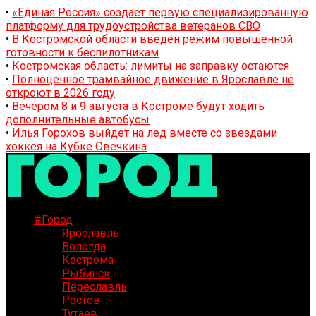
•
«Единая Россия» создает первую специализированную
платформу для трудоустройства ветеранов СВО
•
В Костромской области введён режим повышенной
готовности к беспилотникам
•
Костромская область: лимиты на заправку остаются
•
Полноценное трамвайное движение в Ярославле не
откроют в 2026 году
•
Вечером 8 и 9 августа в Костроме будут ходить
дополнительные автобусы
•
Илья Горохов выйдет на лед вместе со звездами
хоккея на Кубке Овечкина
#Город
Ярославль
Вологда
Кострома
Рыбинск
Переславль
Ростов
Тутаев