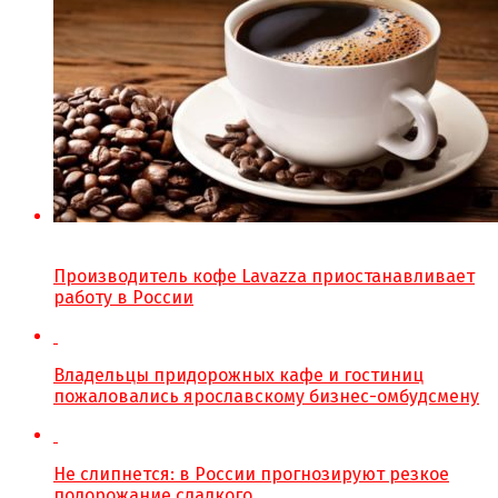
Производитель кофе Lavazza приостанавливает
работу в России
Владельцы придорожных кафе и гостиниц
пожаловались ярославскому бизнес-омбудсмену
Не слипнется: в России прогнозируют резкое
подорожание сладкого