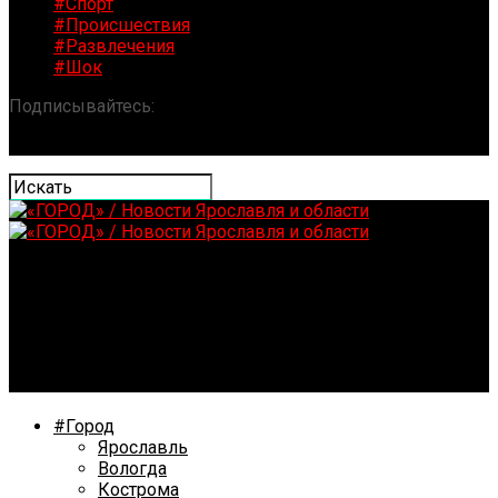
#Спорт
#Происшествия
#Развлечения
#Шок
Подписывайтесь:
«ГОРОД» / Новости Ярославля и
области
Жительница Ярославля отпраздновала свой 110-
летний юбилей
#Город
Ярославль
Вологда
Кострома