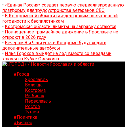
•
«Единая Россия» создает первую специализированную
платформу для трудоустройства ветеранов СВО
•
В Костромской области введён режим повышенной
готовности к беспилотникам
•
Костромская область: лимиты на заправку остаются
•
Полноценное трамвайное движение в Ярославле не
откроют в 2026 году
•
Вечером 8 и 9 августа в Костроме будут ходить
дополнительные автобусы
•
Илья Горохов выйдет на лед вместе со звездами
хоккея на Кубке Овечкина
#Город
Ярославль
Вологда
Кострома
Рыбинск
Переславль
Ростов
Тутаев
#Политика
#Бизнес