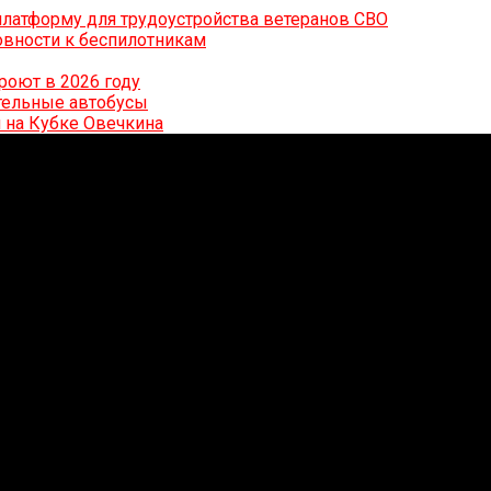
латформу для трудоустройства ветеранов СВО
вности к беспилотникам
роют в 2026 году
ительные автобусы
 на Кубке Овечкина