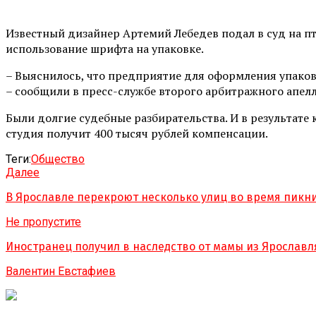
Известный дизайнер Артемий Лебедев подал в суд на п
использование шрифта на упаковке.
– Выяснилось, что предприятие для оформления упаков
– сообщили в пресс-службе второго арбитражного апел
Были долгие судебные разбирательства. И в результат
студия получит 400 тысяч рублей компенсации.
Теги:
Обществo
Далее
В Ярославле перекроют несколько улиц во время пикни
Не пропустите
Иностранец получил в наследство от мамы из Ярославля
Валентин Евстафиев