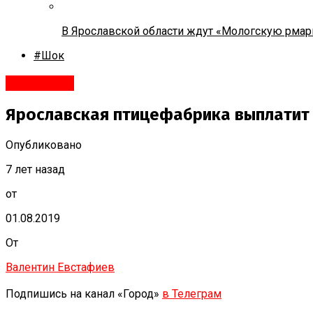
В Ярославской области ждут «Мологскую рмар
#Шок
Ярославль
Ярославская птицефабрика выплатит 
Опубликовано
7 лет назад
от
01.08.2019
От
Валентин Евстафиев
Подпишись на канал «Город»
в Телеграм