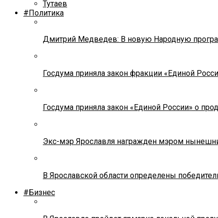
Тутаев
#Политика
Дмитрий Медведев: В новую Народную програ
Госдума приняла закон фракции «Единой Росс
Госдума приняла закон «Единой России» о прод
Экс-мэр Ярославля награжден мэром нынешн
В Ярославской области определены победител
#Бизнес