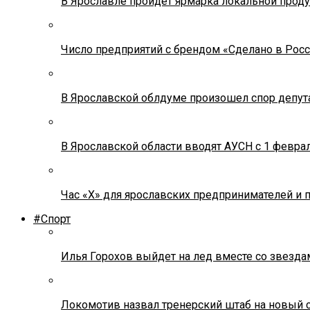
В Ярославле пройдет ярмарка локальной прод
Число предприятий с брендом «Сделано в Росс
В Ярославской облдуме произошел спор депута
В Ярославской области вводят АУСН с 1 февра
Час «Х» для ярославских предпринимателей и 
#Спорт
Илья Горохов выйдет на лед вместе со звезда
Локомотив назвал тренерский штаб на новый 