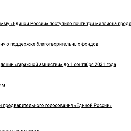
мму «Единой России» поступило почти три миллиона пред
ии» о поддержке благотворительных фондов
лении «гаражной амнистии» до 1 сентября 2031 года
им
и предварительного голосования «Единой России»