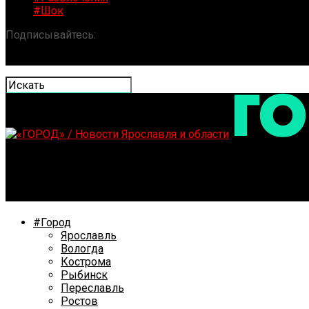
#Шок
Подписывайтесь:
«ГОРОД» / Новости Ярославля и обла
Ярославская птицефабрика выплатит студии Артемия 
#Город
Ярославль
Вологда
Кострома
Рыбинск
Переславль
Ростов