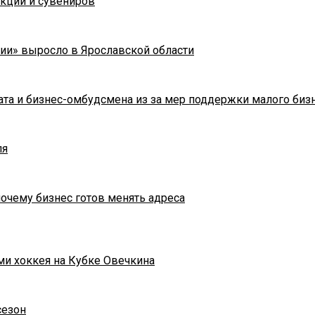
укции и сувениров
ии» выросло в Ярославской области
та и бизнес-омбудсмена из за мер поддержки малого биз
ля
почему бизнес готов менять адреса
ми хоккея на Кубке Овечкина
сезон