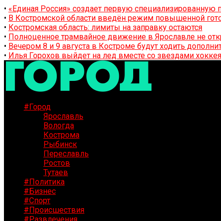
•
«Единая Россия» создает первую специализированную п
•
В Костромской области введён режим повышенной гото
•
Костромская область: лимиты на заправку остаются
•
Полноценное трамвайное движение в Ярославле не отк
•
Вечером 8 и 9 августа в Костроме будут ходить дополн
•
Илья Горохов выйдет на лед вместе со звездами хоккея
#Город
Ярославль
Вологда
Кострома
Рыбинск
Переславль
Ростов
Тутаев
#Политика
#Бизнес
#Спорт
#Происшествия
#Развлечения