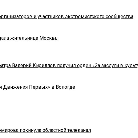
рганизаторов и участников экстремистского сообщества
адала жительница Москвы
тра Валерий Кириллов получил орден «За заслуги в культу
я Движения Первых» в Вологде
омирова покинула областной телеканал