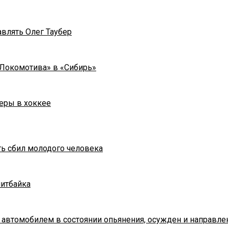
влять Олег Таубер
«Локомотива» в «Сибирь»
еры в хоккее
ть сбил молодого человека
питбайка
 автомобилем в состоянии опьянения, осужден и направле