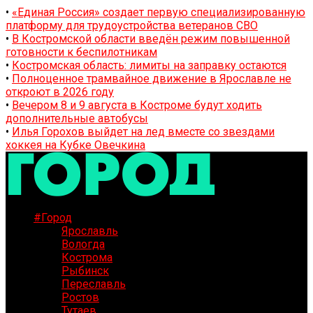
•
«Единая Россия» создает первую специализированную
платформу для трудоустройства ветеранов СВО
•
В Костромской области введён режим повышенной
готовности к беспилотникам
•
Костромская область: лимиты на заправку остаются
•
Полноценное трамвайное движение в Ярославле не
откроют в 2026 году
•
Вечером 8 и 9 августа в Костроме будут ходить
дополнительные автобусы
•
Илья Горохов выйдет на лед вместе со звездами
хоккея на Кубке Овечкина
#Город
Ярославль
Вологда
Кострома
Рыбинск
Переславль
Ростов
Тутаев