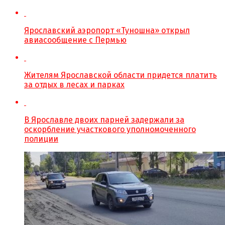
Ярославский аэропорт «Туношна» открыл
авиасообщение с Пермью
Жителям Ярославской области придется платить
за отдых в лесах и парках
В Ярославле двоих парней задержали за
оскорбление участкового уполномоченного
полиции