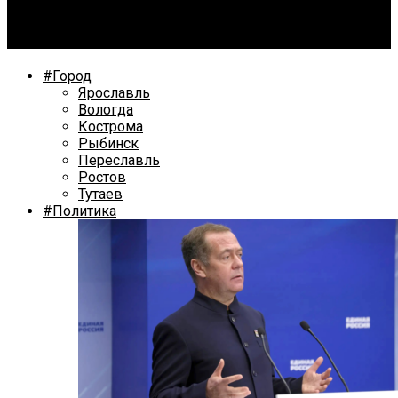
Бунт градозащитников: в Ярославле стараются
помешать разбору ансамбля мануфактуры
#Город
Ярославль
Вологда
Кострома
Рыбинск
Переславль
Ростов
Тутаев
#Политика