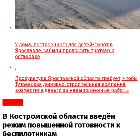
У дома, построенного для детей-сирот в
Ярославле, забыли проложить тротуар к
остановке
Прокуратура Ярославской области требует, чтобы
Тутаевская дорожно-строительная компания
возместила деньги за невыполненные работы
#Город
В Костромской области введён
режим повышенной готовности к
беспилотникам