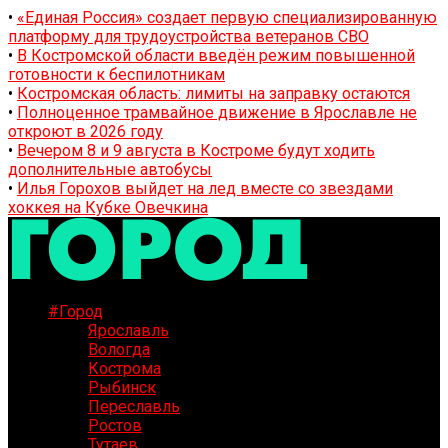
•
«Единая Россия» создает первую специализированную
платформу для трудоустройства ветеранов СВО
•
В Костромской области введён режим повышенной
готовности к беспилотникам
•
Костромская область: лимиты на заправку остаются
•
Полноценное трамвайное движение в Ярославле не
откроют в 2026 году
•
Вечером 8 и 9 августа в Костроме будут ходить
дополнительные автобусы
•
Илья Горохов выйдет на лед вместе со звездами
хоккея на Кубке Овечкина
#Город
Ярославль
Вологда
Кострома
Рыбинск
Переславль
Ростов
Тутаев